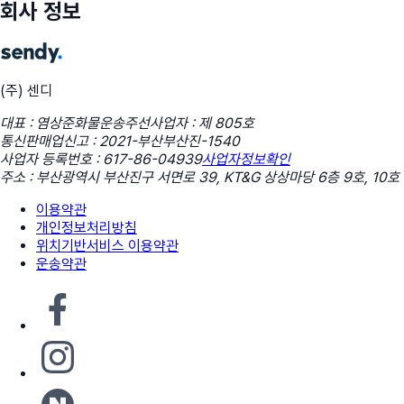
회사 정보
(주) 센디
대표 : 염상준
화물운송주선사업자 : 제 805호
통신판매업신고 : 2021-부산부산진-1540
사업자 등록번호 : 617-86-04939
사업자정보확인
주소 : 부산광역시 부산진구 서면로 39, KT&G 상상마당 6층 9호, 10호
이용약관
개인정보처리방침
위치기반서비스 이용약관
운송약관