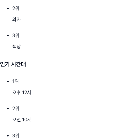
2
위
의자
3
위
책상
인기 시간대
1
위
오후 12시
2
위
오전 10시
3
위