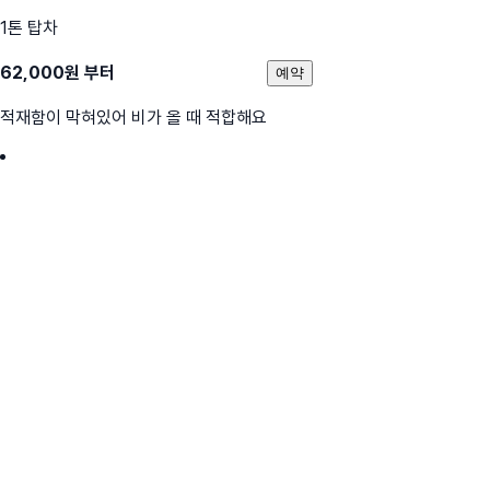
1톤 탑차
62,000
원 부터
예약
적재함이 막혀있어 비가 올 때 적합해요