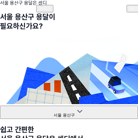
서울 용산구
용달은 센디
플랜안내
비용안내
비용계산기
고객센터
서비스
센디
서울 용산구
용달이
필요하신가요?
서울 용산구
쉽고 간편한