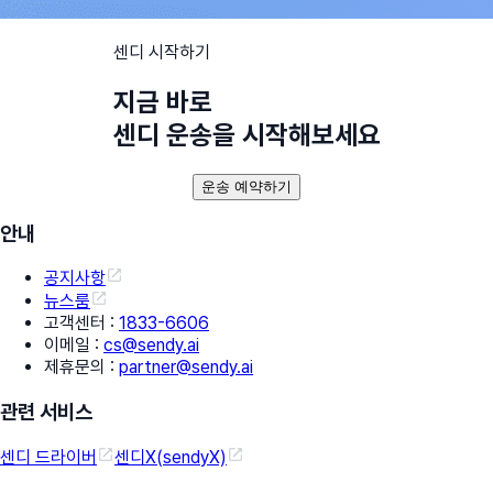
센디 시작하기
지금 바로
센디 운송을 시작해보세요
운송 예약하기
안내
공지사항
뉴스룸
고객센터
:
1833-6606
이메일
:
cs@sendy.ai
제휴문의
:
partner@sendy.ai
관련 서비스
센디 드라이버
센디X(sendyX)