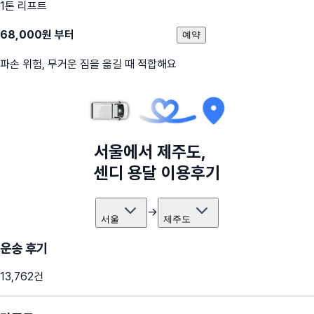
1톤 리프트
68,000
원 부터
예약
파손 위험, 무거운 짐을 옮길 때 적합해요
서울
에서
제주도
,
센디 용달 이용후기
→
서울
제주도
운송 후기
13,762
건