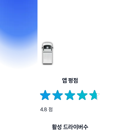
앱 평점
4.8 점
활성 드라이버수