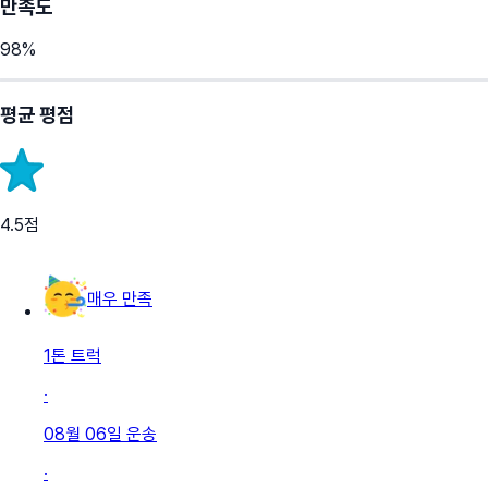
만족도
98
%
평균 평점
4.5
점
매우 만족
1톤 트럭
·
08월 06일
운송
·