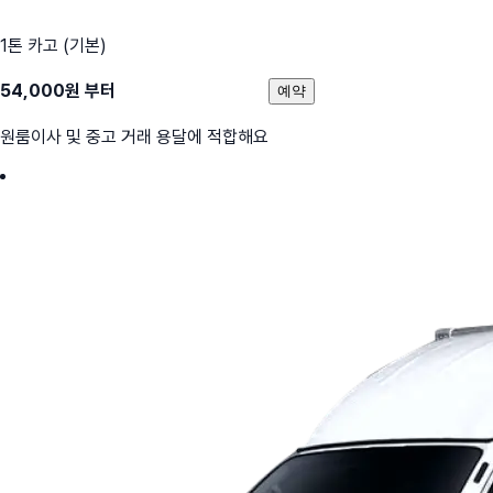
1톤 카고 (기본)
54,000
원 부터
예약
원룸이사 및 중고 거래 용달에 적합해요