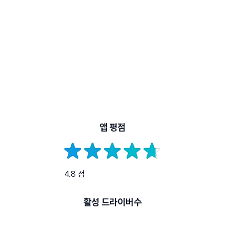
앱 평점
4.8 점
활성 드라이버수