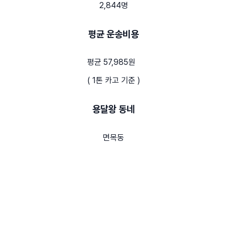
2,844명
평균 운송비용
평균 57,985원
( 1톤 카고 기준 )
용달왕 동네
면목동