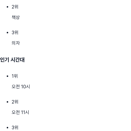
2
위
책상
3
위
의자
인기 시간대
1
위
오전 10시
2
위
오전 11시
3
위