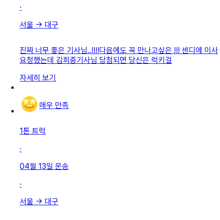
·
서울
→
대구
진짜 너무 좋은 기사님..!!!!다음에도 꼭 만나고싶은 !!! 센디에 이사
요청했는데 김희중기사님 당첨되면 당신은 럭키걸
자세히 보기
매우 만족
1톤 트럭
·
04월 13일
운송
·
서울
→
대구