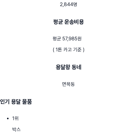
2,844명
평균 운송비용
평균 57,985원
( 1톤 카고 기준 )
용달왕 동네
면목동
인기 용달 물품
1
위
박스