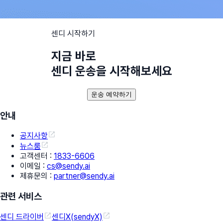
센디 시작하기
지금 바로
센디 운송을 시작해보세요
운송 예약하기
안내
공지사항
뉴스룸
고객센터
:
1833-6606
이메일
:
cs@sendy.ai
제휴문의
:
partner@sendy.ai
관련 서비스
센디 드라이버
센디X(sendyX)