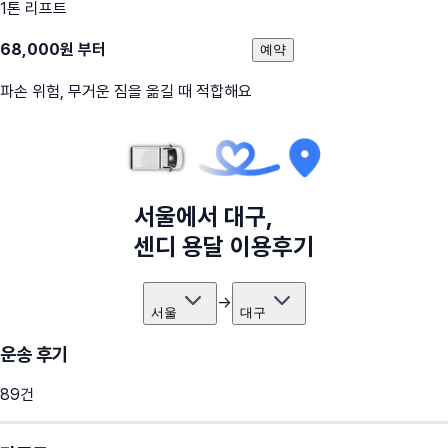
1톤 리프트
68,000
원 부터
예약
파손 위험, 무거운 짐을 옮길 때 적합해요
서울
에서
대구
,
센디 용달 이용후기
→
서울
대구
운송 후기
89
건