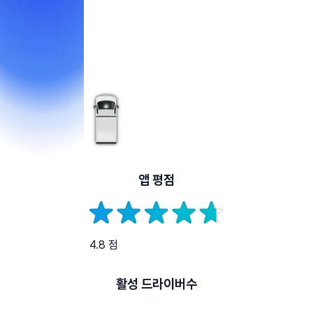
앱 평점
4.8 점
활성 드라이버수