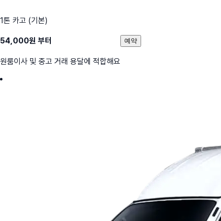
1톤 카고 (기본)
54,000
원 부터
예약
원룸이사 및 중고 거래 용달에 적합해요