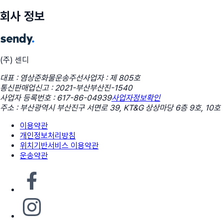
회사 정보
(주) 센디
대표 : 염상준
화물운송주선사업자 : 제 805호
통신판매업신고 : 2021-부산부산진-1540
사업자 등록번호 : 617-86-04939
사업자정보확인
주소 : 부산광역시 부산진구 서면로 39, KT&G 상상마당 6층 9호, 10호
이용약관
개인정보처리방침
위치기반서비스 이용약관
운송약관