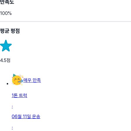
만족도
100
%
평균 평점
4.5
점
매우 만족
1톤 트럭
·
06월 11일
운송
·