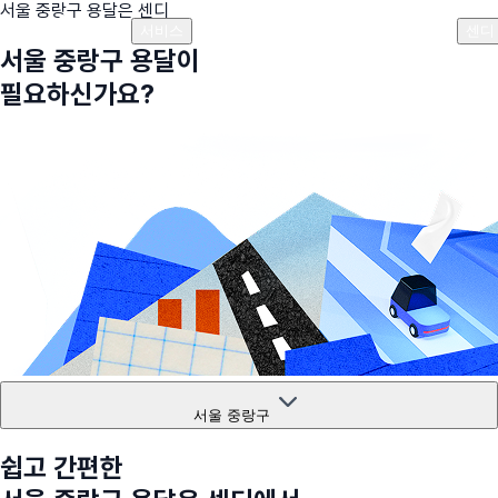
서울 중랑구
용달은 센디
플랜안내
비용안내
비용계산기
고객센터
서비스
센디
서울 중랑구
용달이
필요하신가요?
서울 중랑구
쉽고 간편한