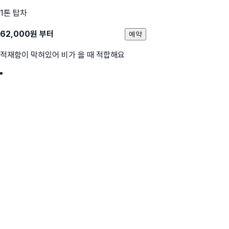
1톤 탑차
62,000
원 부터
예약
적재함이 막혀있어 비가 올 때 적합해요