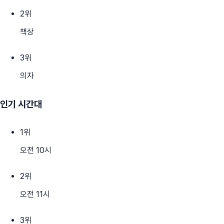
2
위
책상
3
위
의자
인기 시간대
1
위
오전 10시
2
위
오전 11시
3
위