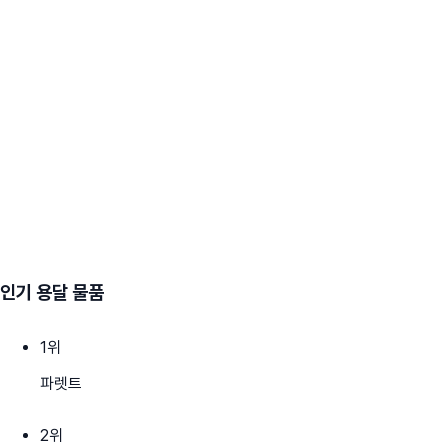
인기 용달 물품
1
위
파렛트
2
위