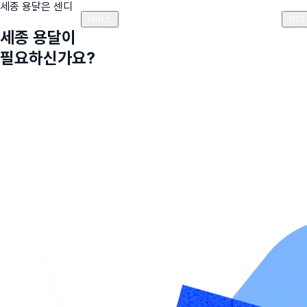
세종
용달은 센디
플랜안내
비용안내
비용계산기
고객센터
서비스
센디
세종
용달이
필요하신가요?