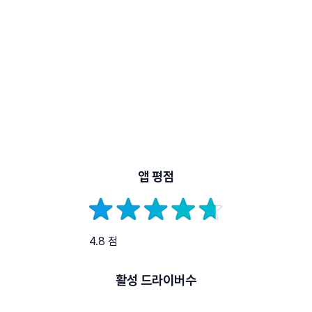
앱 평점
4.8 점
활성 드라이버수