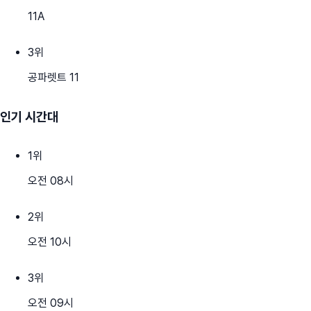
11A
3
위
공파렛트 11
인기 시간대
1
위
오전 08시
2
위
오전 10시
3
위
오전 09시