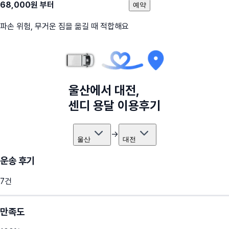
68,000
원 부터
예약
파손 위험, 무거운 짐을 옮길 때 적합해요
울산
에서
대전
,
센디 용달 이용후기
→
울산
대전
운송 후기
7
건
만족도