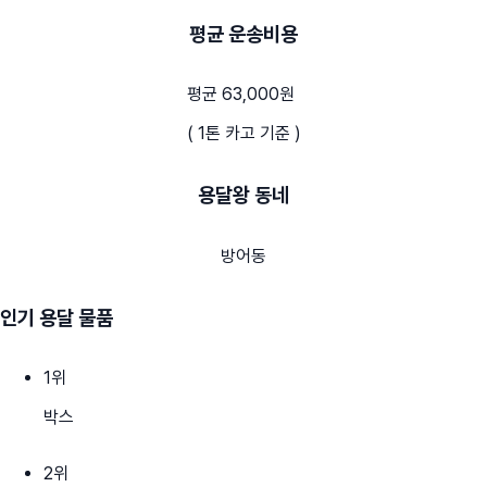
평균 운송비용
평균 63,000원
( 1톤 카고 기준 )
용달왕 동네
방어동
인기 용달 물품
1
위
박스
2
위