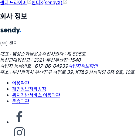
센디 드라이버
센디X(sendyX)
회사 정보
(주) 센디
대표 : 염상준
화물운송주선사업자 : 제 805호
통신판매업신고 : 2021-부산부산진-1540
사업자 등록번호 : 617-86-04939
사업자정보확인
주소 : 부산광역시 부산진구 서면로 39, KT&G 상상마당 6층 9호, 10호
이용약관
개인정보처리방침
위치기반서비스 이용약관
운송약관