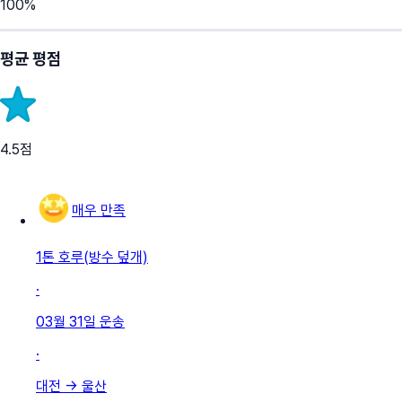
100
%
평균 평점
4.5
점
매우 만족
1톤 호루(방수 덮개)
·
03월 31일
운송
·
대전
→
울산