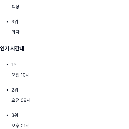
책상
3
위
의자
인기 시간대
1
위
오전 10시
2
위
오전 09시
3
위
오후 01시