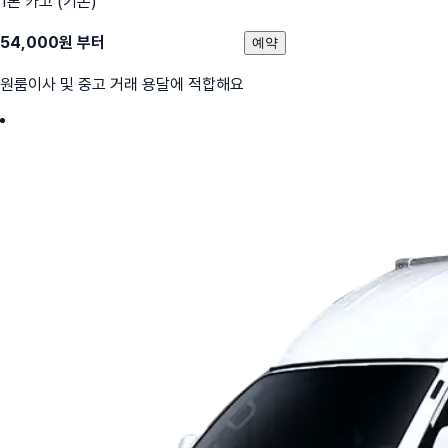
1톤 카고 (기본)
54,000
원 부터
예약
원룸이사 및 중고 거래 용달에 적합해요