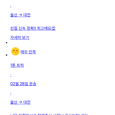
·
울산
→
대전
친절 신속 정확!! 최고에요👏
자세히 보기
매우 만족
1톤 트럭
·
02월 28일
운송
·
울산
→
대전