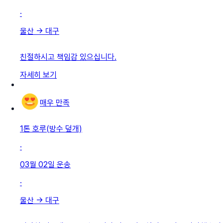
·
울산
→
대구
친절하시고 책임감 있으십니다.
자세히 보기
매우 만족
1톤 호루(방수 덮개)
·
03월 02일
운송
·
울산
→
대구