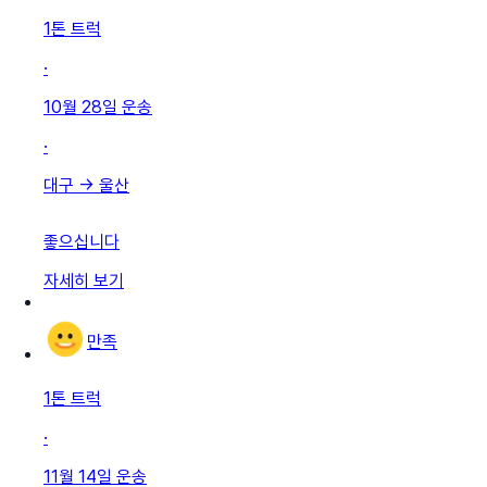
1톤 트럭
·
10월 28일
운송
·
대구
→
울산
좋으십니다
자세히 보기
만족
1톤 트럭
·
11월 14일
운송