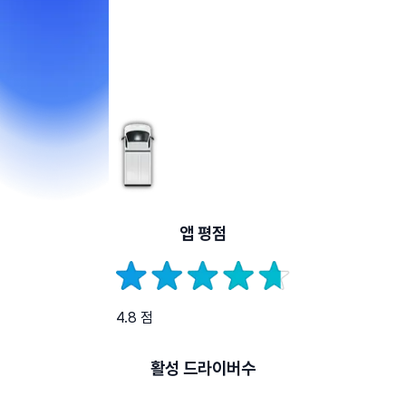
앱 평점
4.8 점
활성 드라이버수