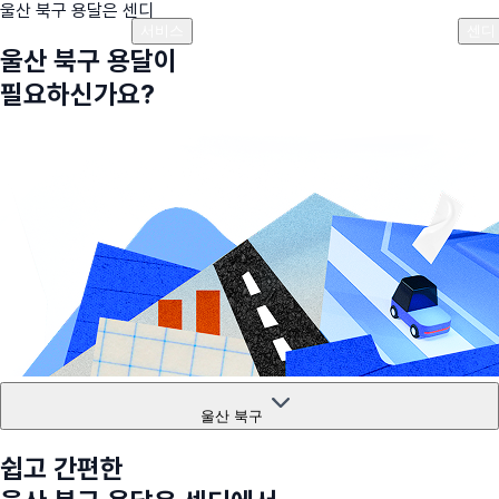
울산 북구
용달은 센디
플랜안내
비용안내
비용계산기
고객센터
서비스
센디
울산 북구
용달이
필요하신가요?
울산 북구
쉽고 간편한