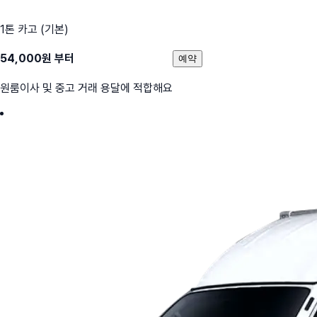
1톤 카고 (기본)
54,000
원 부터
예약
원룸이사 및 중고 거래 용달에 적합해요