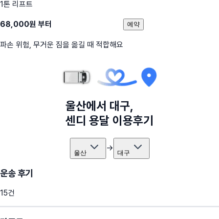
1톤 리프트
68,000
원 부터
예약
파손 위험, 무거운 짐을 옮길 때 적합해요
울산
에서
대구
,
센디 용달 이용후기
→
울산
대구
운송 후기
15
건