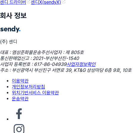
센디 드라이버
센디X(sendyX)
회사 정보
(주) 센디
대표 : 염상준
화물운송주선사업자 : 제 805호
통신판매업신고 : 2021-부산부산진-1540
사업자 등록번호 : 617-86-04939
사업자정보확인
주소 : 부산광역시 부산진구 서면로 39, KT&G 상상마당 6층 9호, 10호
이용약관
개인정보처리방침
위치기반서비스 이용약관
운송약관