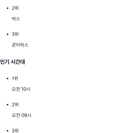
2
위
박스
3
위
콘티박스
인기 시간대
1
위
오전 10시
2
위
오전 08시
3
위