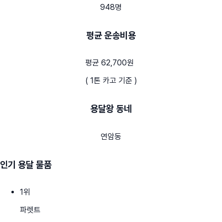
948명
평균 운송비용
평균 62,700원
( 1톤 카고 기준 )
용달왕 동네
연암동
인기 용달 물품
1
위
파렛트