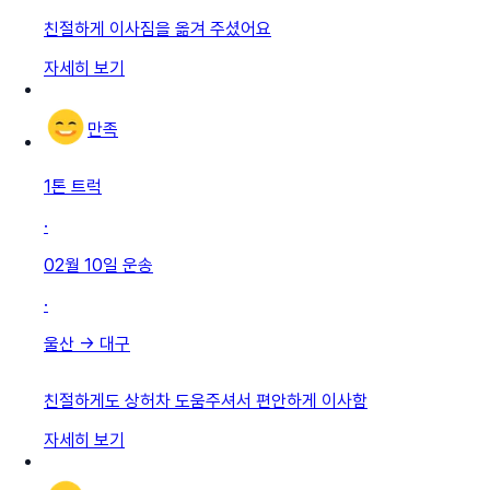
친절하게 이사짐을 옮겨 주셨어요
자세히 보기
만족
1톤 트럭
·
02월 10일
운송
·
울산
→
대구
친절하게도 상허차 도움주셔서 편안하게 이사함
자세히 보기