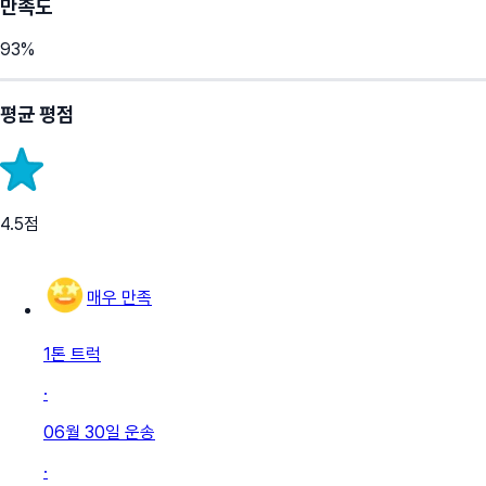
만족도
93
%
평균 평점
4.5
점
매우 만족
1톤 트럭
·
06월 30일
운송
·