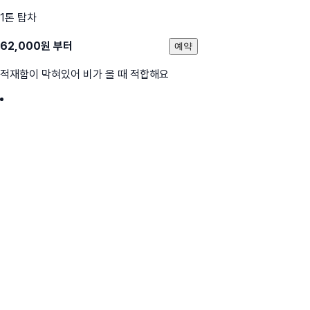
1톤 탑차
62,000
원 부터
예약
적재함이 막혀있어 비가 올 때 적합해요