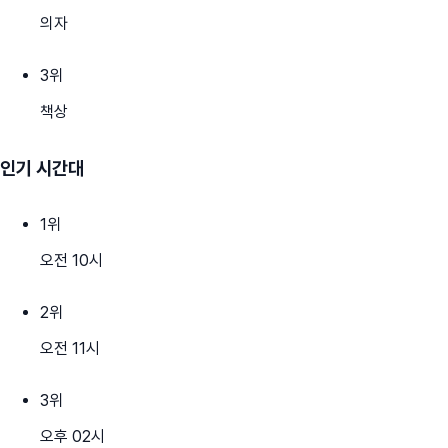
의자
3
위
책상
인기 시간대
1
위
오전 10시
2
위
오전 11시
3
위
오후 02시