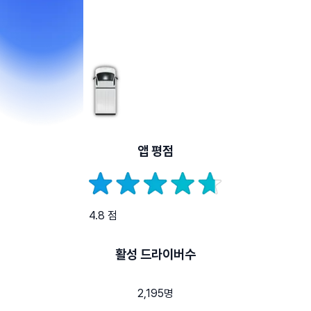
앱 평점
4.8 점
활성 드라이버수
2,195명