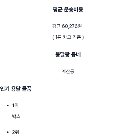
평균 운송비용
평균 60,276원
( 1톤 카고 기준 )
용달왕 동네
계산동
인기 용달 물품
1
위
박스
2
위