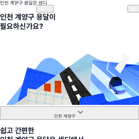
인천 계양구
용달은 센디
플랜안내
비용안내
비용계산기
고객센터
서비스
센디
인천 계양구
용달이
필요하신가요?
인천 계양구
쉽고 간편한