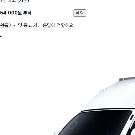
1톤 카고 (기본)
54,000
원 부터
예약
원룸이사 및 중고 거래 용달에 적합해요