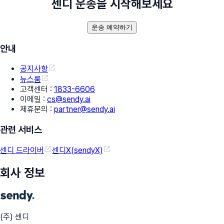
센디 운송을 시작해보세요
운송 예약하기
안내
공지사항
뉴스룸
고객센터
:
1833-6606
이메일
:
cs@sendy.ai
제휴문의
:
partner@sendy.ai
관련 서비스
센디 드라이버
센디X(sendyX)
회사 정보
(주) 센디