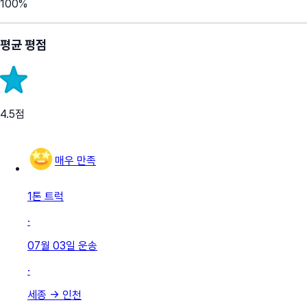
100
%
평균 평점
4.5
점
매우 만족
1톤 트럭
·
07월 03일
운송
·
세종
→
인천