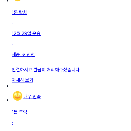
1톤 탑차
·
12월 29일
운송
·
세종
→
인천
친절하시고 깔끔히 처리해주셨습니다
자세히 보기
매우 만족
1톤 트럭
·