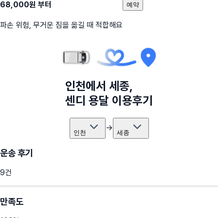
68,000
원 부터
예약
파손 위험, 무거운 짐을 옮길 때 적합해요
인천
에서
세종
,
센디 용달 이용후기
→
인천
세종
운송 후기
9
건
만족도