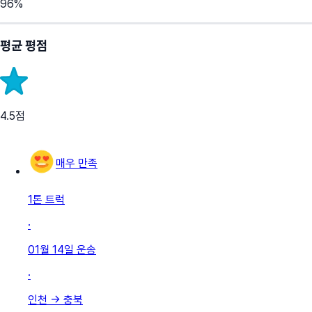
96
%
평균 평점
4.5
점
매우 만족
1톤 트럭
·
01월 14일
운송
·
인천
→
충북