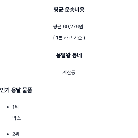
평균 운송비용
평균 60,276원
( 1톤 카고 기준 )
용달왕 동네
계산동
인기 용달 물품
1
위
박스
2
위