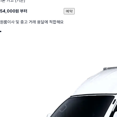
1톤 카고 (기본)
54,000
원 부터
예약
원룸이사 및 중고 거래 용달에 적합해요