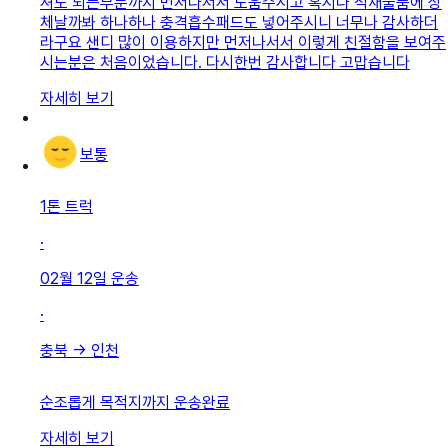
셔도 되는부분까지 먼저나서서 도움주시고 혹시나 적재물품에 상
체날까봐 하나하나 충격흡수패드도 넣어주시니 너무나 감사하더
라구요 샌디 많이 이용하지만 먼저나서서 이렇게 친절함을 보여주
시는분은 처음이었습니다. 다시한번 감사합니다 고맙습니다
자세히 보기
보통
1톤 트럭
·
02월 12일
운송
·
충북
→
인천
순조롭게 목적지까지 운송완료
자세히 보기