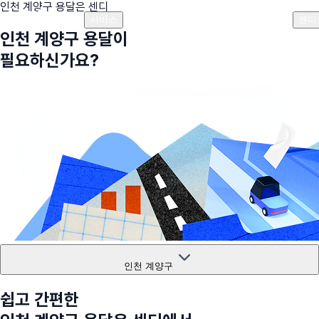
인천 계양구
용달은 센디
플랜안내
비용안내
비용계산기
고객센터
서비스
센디
인천 계양구
용달이
필요하신가요?
인천 계양구
쉽고 간편한