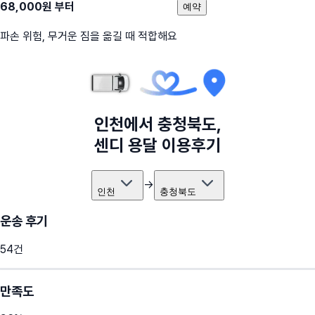
68,000
원 부터
예약
파손 위험, 무거운 짐을 옮길 때 적합해요
인천
에서
충청북도
,
센디 용달 이용후기
→
인천
충청북도
운송 후기
54
건
만족도