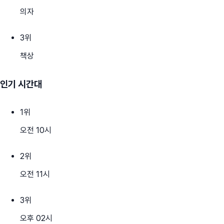
의자
3
위
책상
인기 시간대
1
위
오전 10시
2
위
오전 11시
3
위
오후 02시