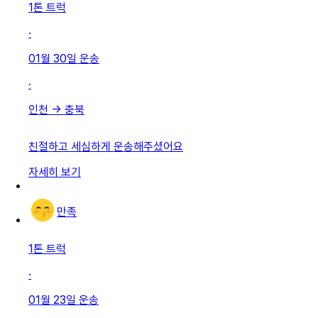
1톤 트럭
·
01월 30일
운송
·
인천
→
충북
친절하고 세심하게 운송해주셨어요
자세히 보기
만족
1톤 트럭
·
01월 23일
운송