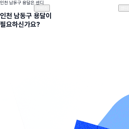
인천 남동구
용달은 센디
플랜안내
비용안내
비용계산기
고객센터
서비스
센디
인천 남동구
용달이
필요하신가요?