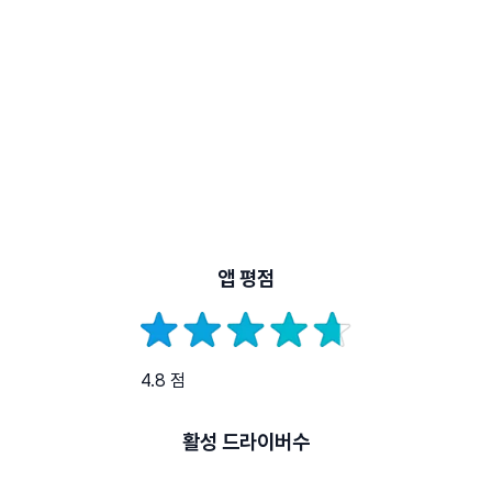
앱 평점
4.8 점
활성 드라이버수