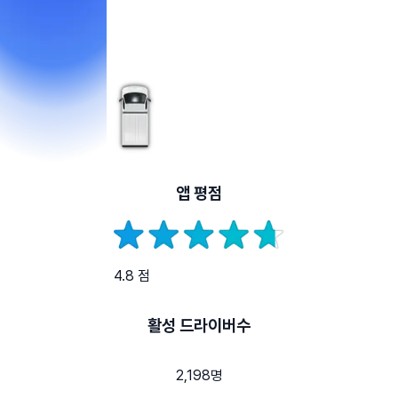
앱 평점
4.8 점
활성 드라이버수
2,198명