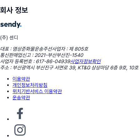
회사 정보
(주) 센디
대표 : 염상준
화물운송주선사업자 : 제 805호
통신판매업신고 : 2021-부산부산진-1540
사업자 등록번호 : 617-86-04939
사업자정보확인
주소 : 부산광역시 부산진구 서면로 39, KT&G 상상마당 6층 9호, 10호
이용약관
개인정보처리방침
위치기반서비스 이용약관
운송약관