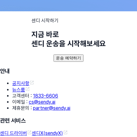
센디 시작하기
지금 바로
센디 운송을 시작해보세요
운송 예약하기
안내
공지사항
뉴스룸
고객센터
:
1833-6606
이메일
:
cs@sendy.ai
제휴문의
:
partner@sendy.ai
관련 서비스
센디 드라이버
센디X(sendyX)