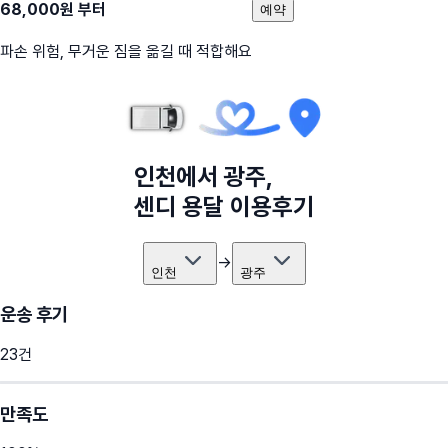
68,000
원 부터
예약
파손 위험, 무거운 짐을 옮길 때 적합해요
인천
에서
광주
,
센디 용달 이용후기
→
인천
광주
운송 후기
23
건
만족도