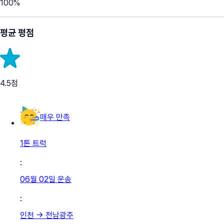
100
%
평균 평점
4.5
점
매우 만족
1톤 트럭
·
06월 02일
운송
·
인천
→
전남광주