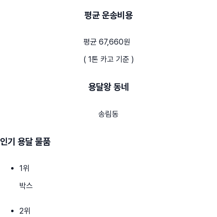
평균 운송비용
평균 67,660원
( 1톤 카고 기준 )
용달왕 동네
송림동
인기 용달 물품
1
위
박스
2
위