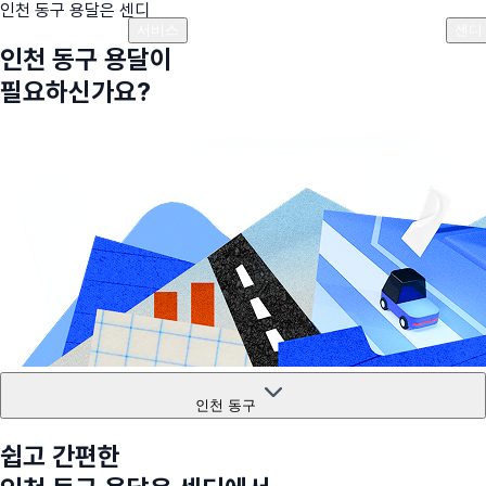
인천 동구
용달은 센디
플랜안내
비용안내
비용계산기
고객센터
서비스
센디
인천 동구
용달이
필요하신가요?
인천 동구
쉽고 간편한