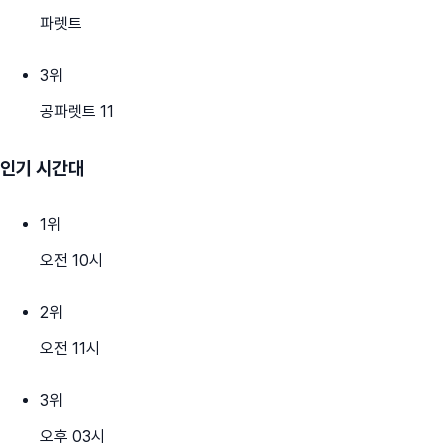
파렛트
3
위
공파렛트 11
인기 시간대
1
위
오전 10시
2
위
오전 11시
3
위
오후 03시