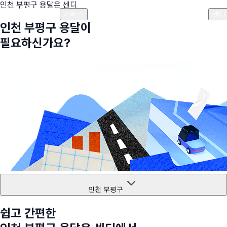
인천 부평구
용달은 센디
플랜안내
비용안내
비용계산기
고객센터
서비스
센디
인천 부평구
용달이
필요하신가요?
인천 부평구
쉽고 간편한