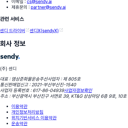
이메일
:
cs@sendy.ai
제휴문의
:
partner@sendy.ai
관련 서비스
센디 드라이버
센디X(sendyX)
회사 정보
(주) 센디
대표 : 염상준
화물운송주선사업자 : 제 805호
통신판매업신고 : 2021-부산부산진-1540
사업자 등록번호 : 617-86-04939
사업자정보확인
주소 : 부산광역시 부산진구 서면로 39, KT&G 상상마당 6층 9호, 10호
이용약관
개인정보처리방침
위치기반서비스 이용약관
운송약관