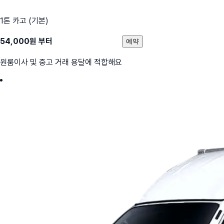
1톤 카고 (기본)
54,000
원 부터
예약
원룸이사 및 중고 거래 용달에 적합해요