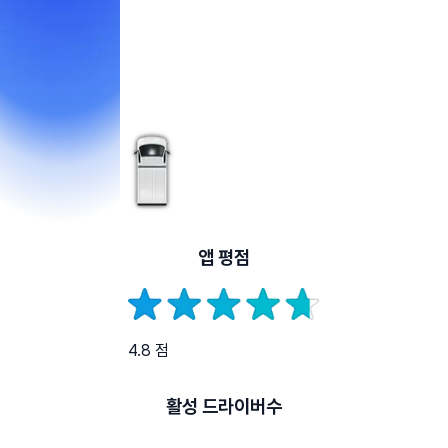
앱 평점
4.8 점
활성 드라이버수