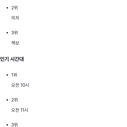
2
위
의자
3
위
책상
인기 시간대
1
위
오전 10시
2
위
오전 11시
3
위