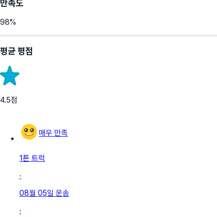
만족도
98
%
평균 평점
4.5
점
매우 만족
1톤 트럭
·
08월 05일
운송
·