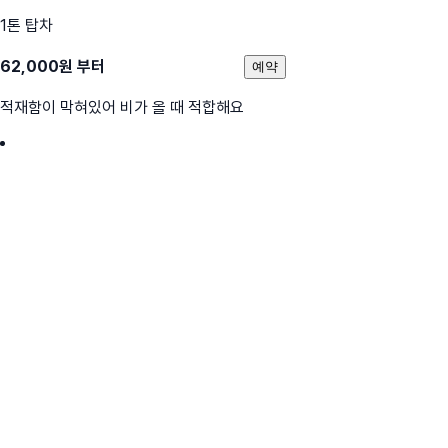
1톤 탑차
62,000
원 부터
예약
적재함이 막혀있어 비가 올 때 적합해요