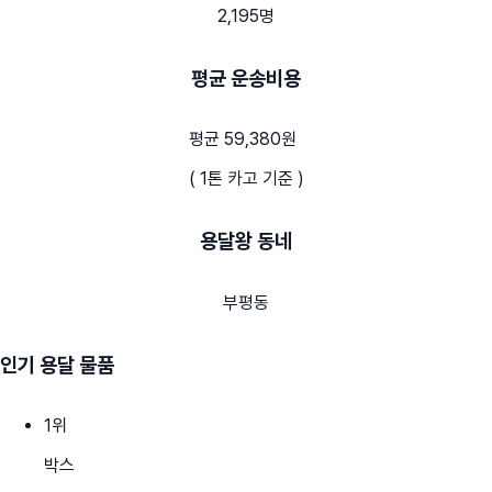
2,195명
평균 운송비용
평균 59,380원
( 1톤 카고 기준 )
용달왕 동네
부평동
인기 용달 물품
1
위
박스