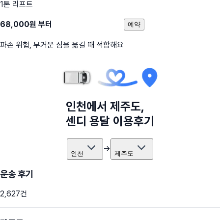
1톤 리프트
68,000
원 부터
예약
파손 위험, 무거운 짐을 옮길 때 적합해요
인천
에서
제주도
,
센디 용달 이용후기
→
인천
제주도
운송 후기
2,627
건