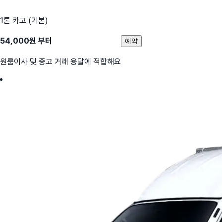
1톤 카고 (기본)
54,000
원 부터
예약
원룸이사 및 중고 거래 용달에 적합해요