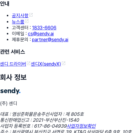
안내
공지사항
뉴스룸
고객센터
:
1833-6606
이메일
:
cs@sendy.ai
제휴문의
:
partner@sendy.ai
관련 서비스
센디 드라이버
센디X(sendyX)
회사 정보
(주) 센디
대표 : 염상준
화물운송주선사업자 : 제 805호
통신판매업신고 : 2021-부산부산진-1540
사업자 등록번호 : 617-86-04939
사업자정보확인
주소 : 부산광역시 부산진구 서면로 39, KT&G 상상마당 6층 9호, 10호