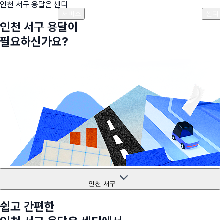
인천 서구
용달은 센디
플랜안내
비용안내
비용계산기
고객센터
서비스
센디
인천 서구
용달이
필요하신가요?
인천 서구
쉽고 간편한