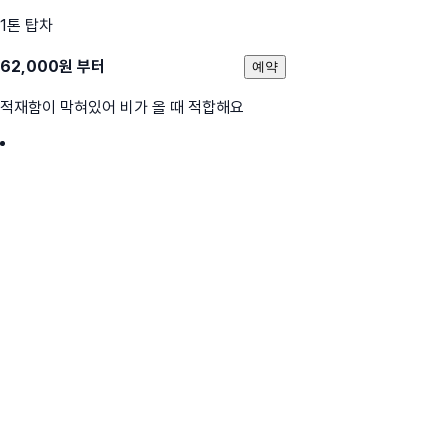
1톤 탑차
62,000
원 부터
예약
적재함이 막혀있어 비가 올 때 적합해요