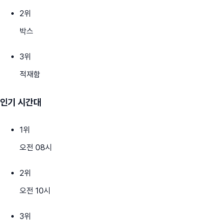
2
위
박스
3
위
적재함
인기 시간대
1
위
오전 08시
2
위
오전 10시
3
위