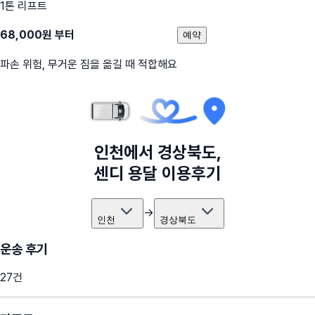
1톤 리프트
68,000
원 부터
예약
파손 위험, 무거운 짐을 옮길 때 적합해요
인천
에서
경상북도
,
센디 용달 이용후기
→
인천
경상북도
운송 후기
27
건