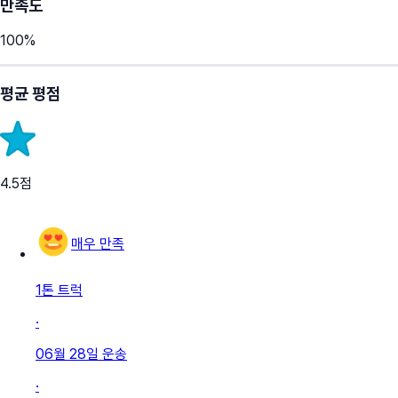
만족도
100
%
평균 평점
4.5
점
매우 만족
1톤 트럭
·
06월 28일
운송
·