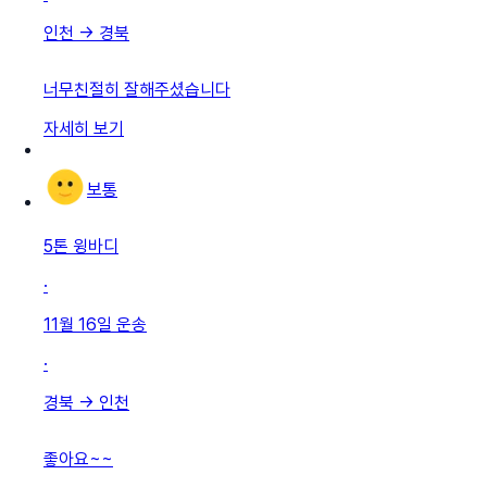
인천
→
경북
너무친절히 잘해주셨습니다
자세히 보기
보통
5톤 윙바디
·
11월 16일
운송
·
경북
→
인천
좋아요~~