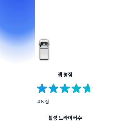
앱 평점
4.8 점
활성 드라이버수