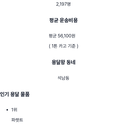
2,197명
평균 운송비용
평균 56,100원
( 1톤 카고 기준 )
용달왕 동네
석남동
인기 용달 물품
1
위
파렛트