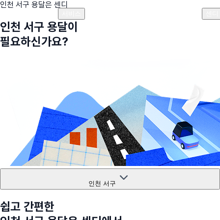
인천 서구
용달은 센디
플랜안내
비용안내
비용계산기
고객센터
서비스
센디
인천 서구
용달이
필요하신가요?
인천 서구
쉽고 간편한