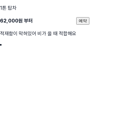
1톤 탑차
62,000
원 부터
예약
적재함이 막혀있어 비가 올 때 적합해요