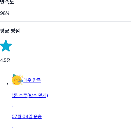
만족도
98
%
평균 평점
4.5
점
매우 만족
1톤 호루(방수 덮개)
·
07월 04일
운송
·