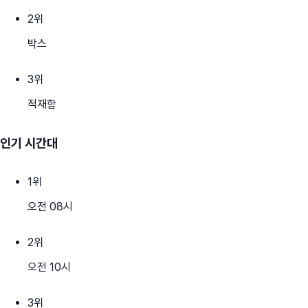
2
위
박스
3
위
적재함
인기 시간대
1
위
오전 08시
2
위
오전 10시
3
위