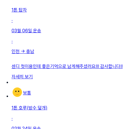
1톤 탑차
·
03월 06일
운송
·
인천
→
충남
센디 첫이용인데 좋은기억으로 남게해주셨러요!!! 감사합니다!!
자세히 보기
보통
1톤 호루(방수 덮개)
·
02월 24일
운송