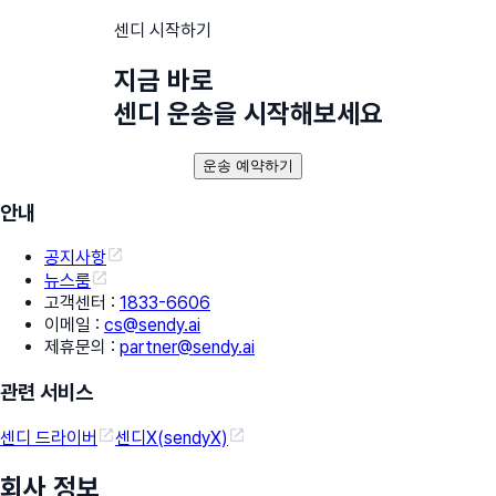
센디 시작하기
지금 바로
센디 운송을 시작해보세요
운송 예약하기
안내
공지사항
뉴스룸
고객센터
:
1833-6606
이메일
:
cs@sendy.ai
제휴문의
:
partner@sendy.ai
관련 서비스
센디 드라이버
센디X(sendyX)
회사 정보