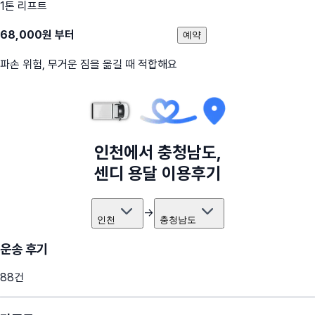
1톤 리프트
68,000
원 부터
예약
파손 위험, 무거운 짐을 옮길 때 적합해요
인천
에서
충청남도
,
센디 용달 이용후기
→
인천
충청남도
운송 후기
88
건