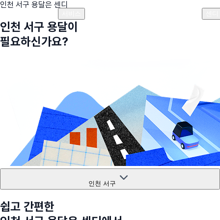
인천 서구
용달은 센디
플랜안내
비용안내
비용계산기
고객센터
서비스
센디
인천 서구
용달이
필요하신가요?
인천 서구
쉽고 간편한