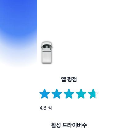
앱 평점
4.8 점
활성 드라이버수