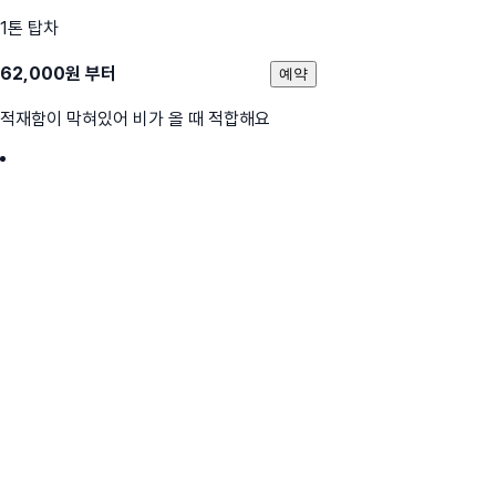
1톤 탑차
62,000
원 부터
예약
적재함이 막혀있어 비가 올 때 적합해요