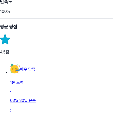
만족도
100
%
평균 평점
4.5
점
매우 만족
1톤 트럭
·
03월 30일
운송
·