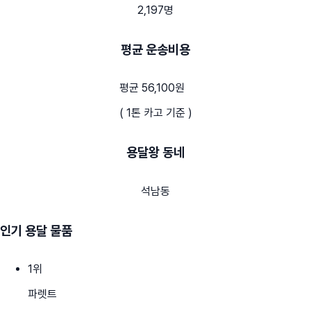
2,197명
평균 운송비용
평균 56,100원
( 1톤 카고 기준 )
용달왕 동네
석남동
인기 용달 물품
1
위
파렛트