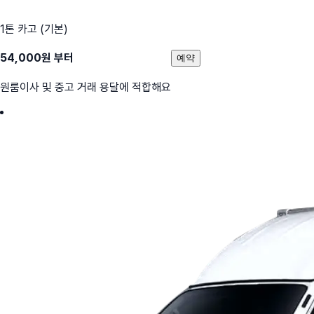
1톤 카고 (기본)
54,000
원 부터
예약
원룸이사 및 중고 거래 용달에 적합해요