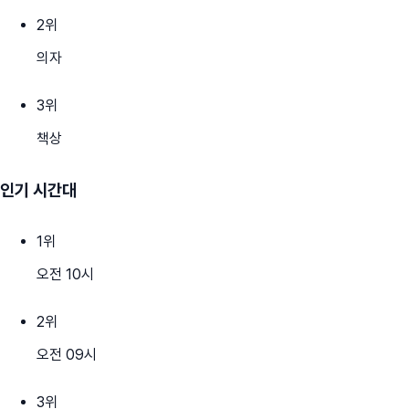
2
위
의자
3
위
책상
인기 시간대
1
위
오전 10시
2
위
오전 09시
3
위