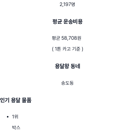
2,197명
평균 운송비용
평균 58,708원
( 1톤 카고 기준 )
용달왕 동네
송도동
인기 용달 물품
1
위
박스