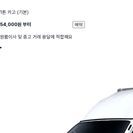
1톤 카고 (기본)
54,000
원 부터
예약
원룸이사 및 중고 거래 용달에 적합해요