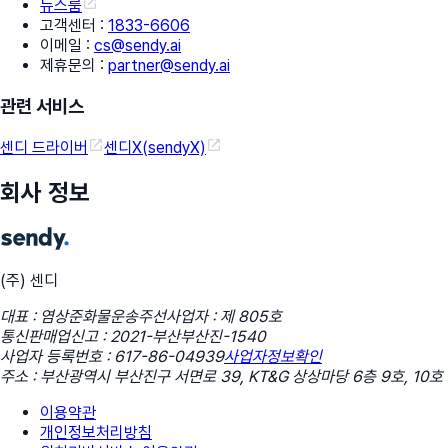
뉴스룸
고객센터
:
1833-6606
이메일
:
cs@sendy.ai
제휴문의
:
partner@sendy.ai
관련 서비스
센디 드라이버
센디X(sendyX)
회사 정보
(주) 센디
대표 : 염상준
화물운송주선사업자 : 제 805호
통신판매업신고 : 2021-부산부산진-1540
사업자 등록번호 : 617-86-04939
사업자정보확인
주소 : 부산광역시 부산진구 서면로 39, KT&G 상상마당 6층 9호, 10호
이용약관
개인정보처리방침