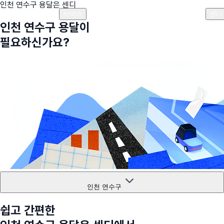
인천 연수구
용달은 센디
플랜안내
비용안내
비용계산기
고객센터
서비스
센디
인천 연수구
용달이
필요하신가요?
인천 연수구
쉽고 간편한