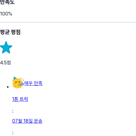
만족도
100
%
평균 평점
4.5
점
매우 만족
1톤 트럭
·
07월 18일
운송
·