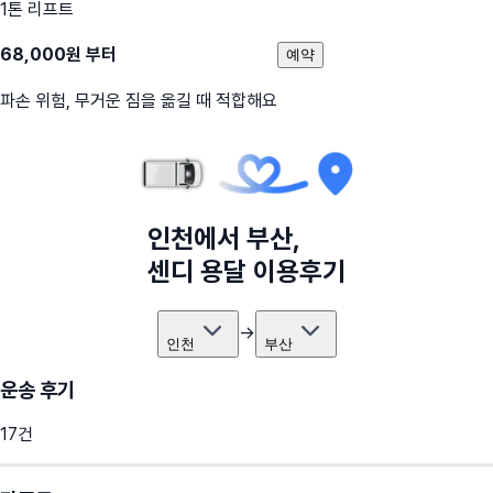
1톤 리프트
68,000
원 부터
예약
파손 위험, 무거운 짐을 옮길 때 적합해요
인천
에서
부산
,
센디 용달 이용후기
→
인천
부산
운송 후기
17
건