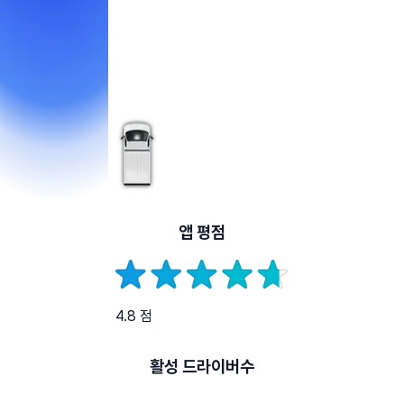
앱 평점
4.8 점
활성 드라이버수