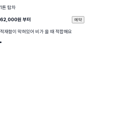
1톤 탑차
62,000
원 부터
예약
적재함이 막혀있어 비가 올 때 적합해요