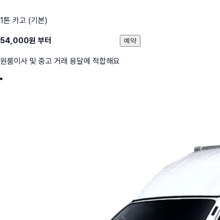
1톤 카고 (기본)
54,000
원 부터
예약
원룸이사 및 중고 거래 용달에 적합해요