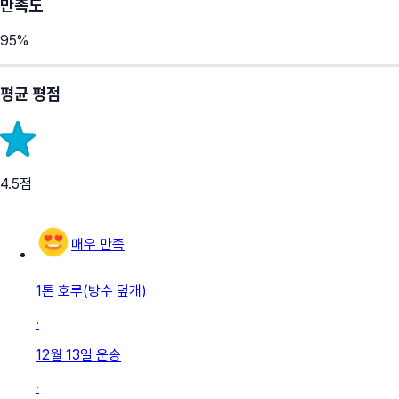
만족도
95
%
평균 평점
4.5
점
매우 만족
1톤 호루(방수 덮개)
·
12월 13일
운송
·