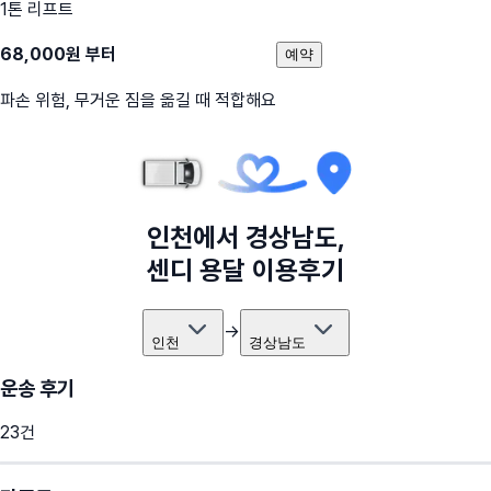
1톤 리프트
68,000
원 부터
예약
파손 위험, 무거운 짐을 옮길 때 적합해요
인천
에서
경상남도
,
센디 용달 이용후기
→
인천
경상남도
운송 후기
23
건