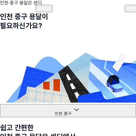
인천 중구
용달은 센디
플랜안내
비용안내
비용계산기
고객센터
서비스
센디
인천 중구
용달이
필요하신가요?
인천 중구
쉽고 간편한