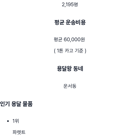
2,195명
평균 운송비용
평균 60,000원
( 1톤 카고 기준 )
용달왕 동네
운서동
인기 용달 물품
1
위
파렛트