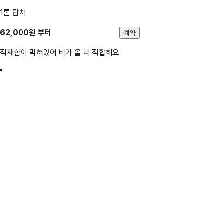
1톤 탑차
62,000
원 부터
예약
적재함이 막혀있어 비가 올 때 적합해요