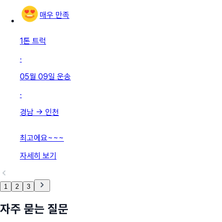
매우 만족
1톤 트럭
·
05월 09일
운송
·
경남
→
인천
최고에요~~~
자세히 보기
1
2
3
자주 묻는 질문