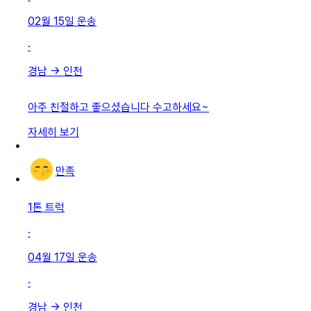
02월 15일
운송
·
경남
→
인천
아주 친절하고 좋으셨습니다 수고하세요~
자세히 보기
만족
1톤 트럭
·
04월 17일
운송
·
경남
→
인천