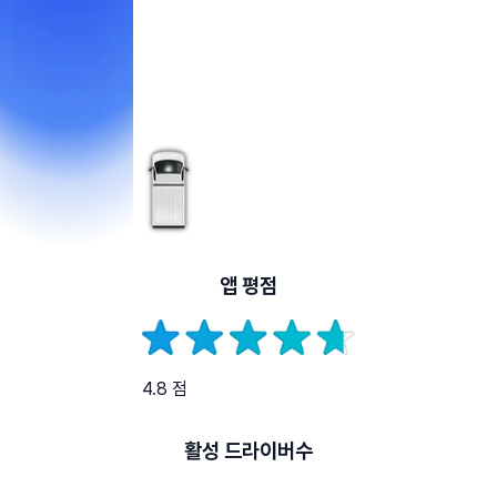
앱 평점
4.8 점
활성 드라이버수