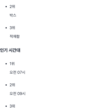
2
위
박스
3
위
적재함
인기 시간대
1
위
오전 07시
2
위
오전 09시
3
위