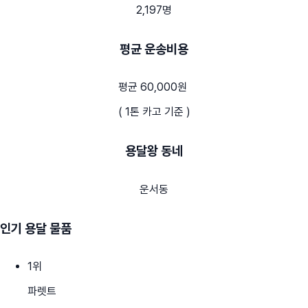
2,197명
평균 운송비용
평균 60,000원
( 1톤 카고 기준 )
용달왕 동네
운서동
인기 용달 물품
1
위
파렛트