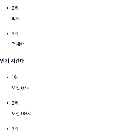
2
위
박스
3
위
적재함
인기 시간대
1
위
오전 07시
2
위
오전 09시
3
위