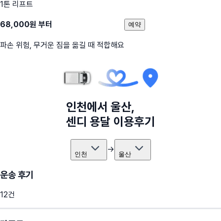
1톤 리프트
68,000
원 부터
예약
파손 위험, 무거운 짐을 옮길 때 적합해요
인천
에서
울산
,
센디 용달 이용후기
→
인천
울산
운송 후기
12
건