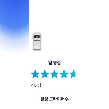
앱 평점
4.8 점
활성 드라이버수