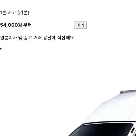
1톤 카고 (기본)
54,000
원 부터
예약
원룸이사 및 중고 거래 용달에 적합해요