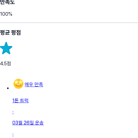
만족도
100
%
평균 평점
4.5
점
매우 만족
1톤 트럭
·
03월 26일
운송
·