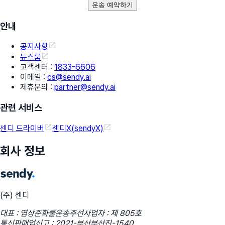
운송 예약하기
안내
공지사항
뉴스룸
고객센터
:
1833-6606
이메일
:
cs@sendy.ai
제휴문의
:
partner@sendy.ai
관련 서비스
센디 드라이버
센디X(sendyX)
회사 정보
(주) 센디
대표 : 염상준
화물운송주선사업자 : 제 805호
통신판매업신고 : 2021-부산부산진-1540