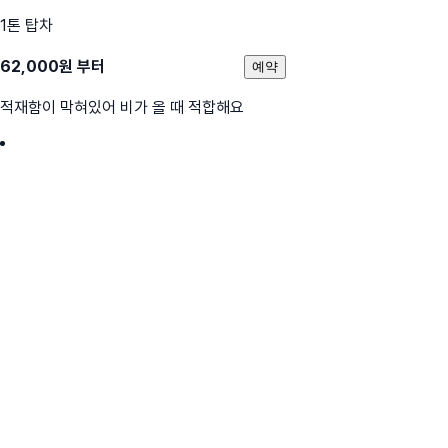
1톤 탑차
62,000
원 부터
예약
적재함이 막혀있어 비가 올 때 적합해요