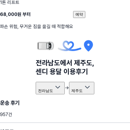
1톤 리프트
68,000
원 부터
예약
파손 위험, 무거운 짐을 옮길 때 적합해요
전라남도
에서
제주도
,
센디 용달 이용후기
→
전라남도
제주도
운송 후기
957
건