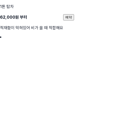
1톤 탑차
62,000
원 부터
예약
적재함이 막혀있어 비가 올 때 적합해요