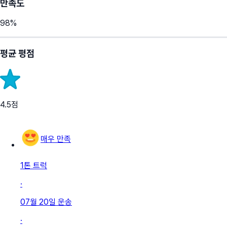
만족도
98
%
평균 평점
4.5
점
매우 만족
1톤 트럭
·
07월 20일
운송
·