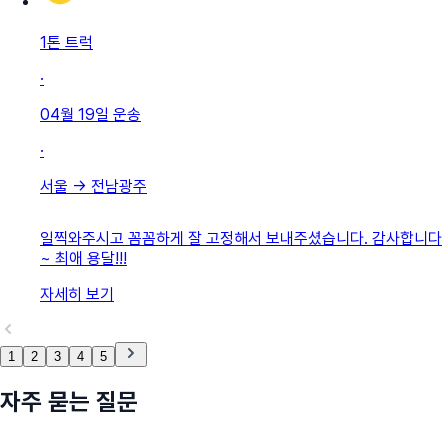
1톤 트럭
·
04월 19일
운송
·
서울
→
전남광주
일찍와주시고 꼼꼼하게 잘 고정해서 보내주셨습니다. 감사합니다
~ 최애 용달!!!
자세히 보기
1
2
3
4
5
자주 묻는 질문