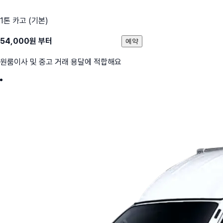
1톤 카고 (기본)
54,000
원 부터
예약
원룸이사 및 중고 거래 용달에 적합해요