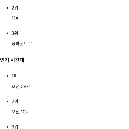
2
위
11A
3
위
공파렛트 11
인기 시간대
1
위
오전 08시
2
위
오전 10시
3
위