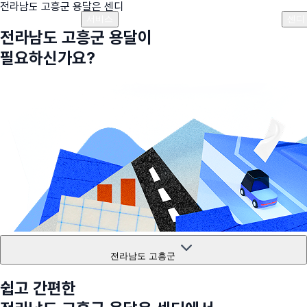
전라남도 고흥군
용달은 센디
플랜안내
비용안내
비용계산기
고객센터
서비스
센디
전라남도 고흥군
용달이
필요하신가요?
전라남도 고흥군
쉽고 간편한