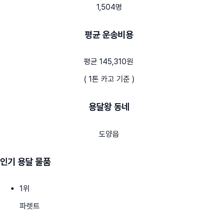
1,504명
평균 운송비용
평균 145,310원
( 1톤 카고 기준 )
용달왕 동네
도양읍
인기 용달 물품
1
위
파렛트