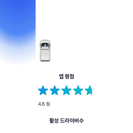
앱 평점
4.8 점
활성 드라이버수