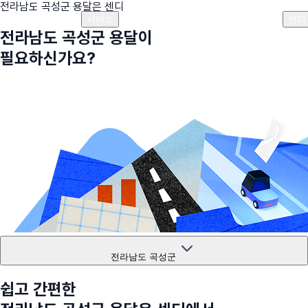
전라남도 곡성군
용달은 센디
플랜안내
비용안내
비용계산기
고객센터
서비스
센디
전라남도 곡성군
용달이
필요하신가요?
전라남도 곡성군
쉽고 간편한