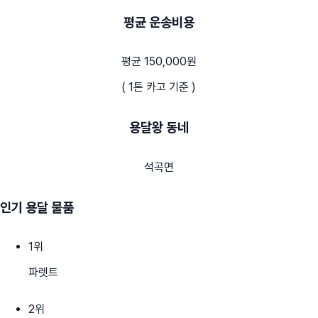
평균 운송비용
평균 150,000원
( 1톤 카고 기준 )
용달왕 동네
석곡면
인기 용달 물품
1
위
파렛트
2
위