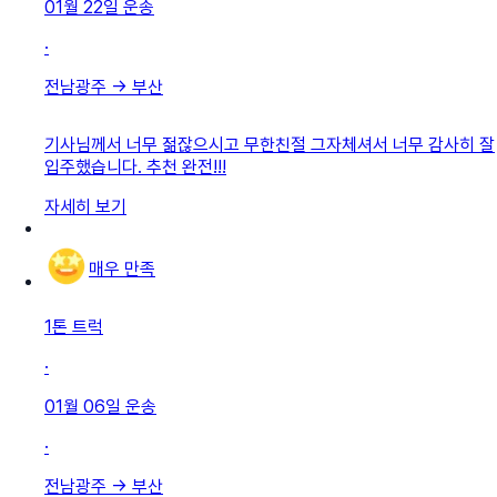
01월 22일
운송
·
전남광주
→
부산
기사님께서 너무 젊잖으시고 무한친절 그자체셔서 너무 감사히 잘
입주했습니다. 추천 완전!!!
자세히 보기
매우 만족
1톤 트럭
·
01월 06일
운송
·
전남광주
→
부산