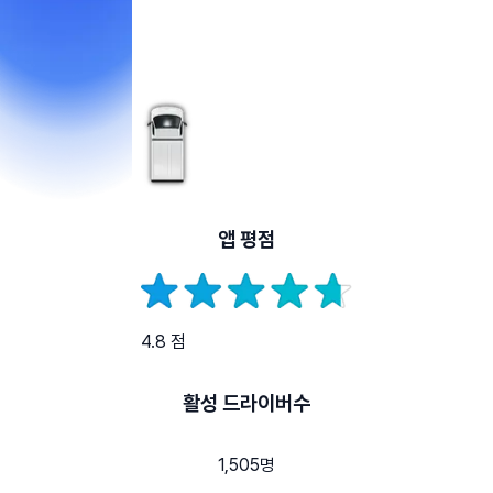
앱 평점
4.8 점
활성 드라이버수
1,505명