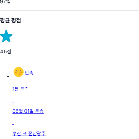
97
%
평균 평점
4.5
점
만족
1톤 트럭
·
06월 01일
운송
·
부산
→
전남광주