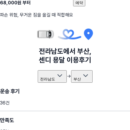
68,000
원 부터
예약
파손 위험, 무거운 짐을 옮길 때 적합해요
전라남도
에서
부산
,
센디 용달 이용후기
→
전라남도
부산
운송 후기
36
건
만족도