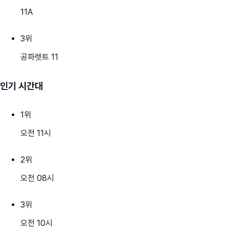
11A
3
위
공파렛트 11
인기 시간대
1
위
오전 11시
2
위
오전 08시
3
위
오전 10시