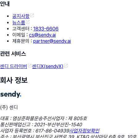
안내
공지사항
뉴스룸
고객센터
:
1833-6606
이메일
:
cs@sendy.ai
제휴문의
:
partner@sendy.ai
관련 서비스
센디 드라이버
센디X(sendyX)
회사 정보
(주) 센디
대표 : 염상준
화물운송주선사업자 : 제 805호
통신판매업신고 : 2021-부산부산진-1540
사업자 등록번호 : 617-86-04939
사업자정보확인
주소 : 부산광역시 부산진구 서면로 39, KT&G 상상마당 6층 9호, 10호