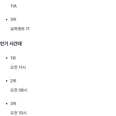
11A
3
위
공파렛트 11
인기 시간대
1
위
오전 11시
2
위
오전 08시
3
위
오전 10시