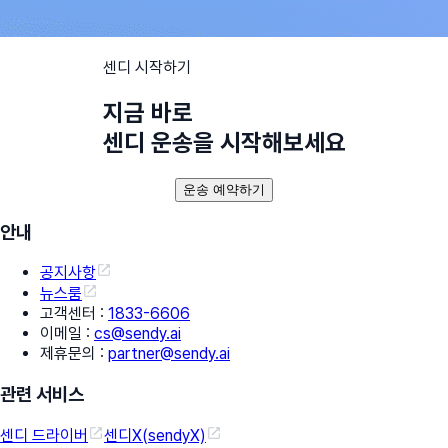
센디 시작하기
지금 바로
센디 운송을 시작해보세요
운송 예약하기
안내
공지사항
뉴스룸
고객센터
:
1833-6606
이메일
:
cs@sendy.ai
제휴문의
:
partner@sendy.ai
관련 서비스
센디 드라이버
센디X(sendyX)