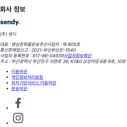
회사 정보
(주) 센디
대표 : 염상준
화물운송주선사업자 : 제 805호
통신판매업신고 : 2021-부산부산진-1540
사업자 등록번호 : 617-86-04939
사업자정보확인
주소 : 부산광역시 부산진구 서면로 39, KT&G 상상마당 6층 9호, 10호
이용약관
개인정보처리방침
위치기반서비스 이용약관
운송약관