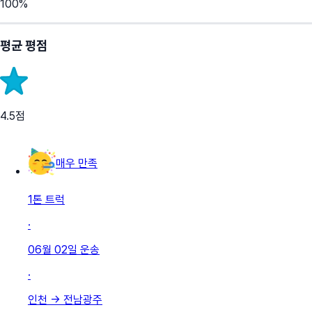
100
%
평균 평점
4.5
점
매우 만족
1톤 트럭
·
06월 02일
운송
·
인천
→
전남광주