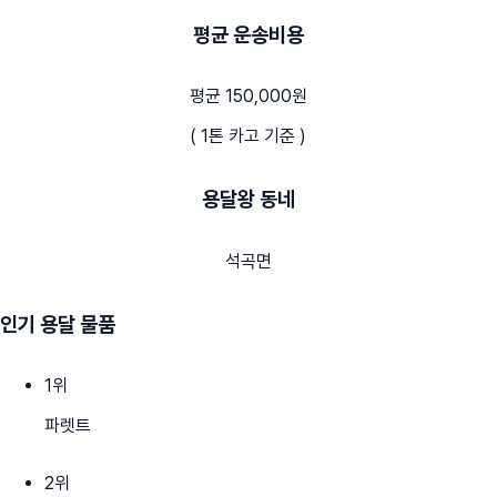
평균 운송비용
평균 150,000원
( 1톤 카고 기준 )
용달왕 동네
석곡면
인기 용달 물품
1
위
파렛트
2
위