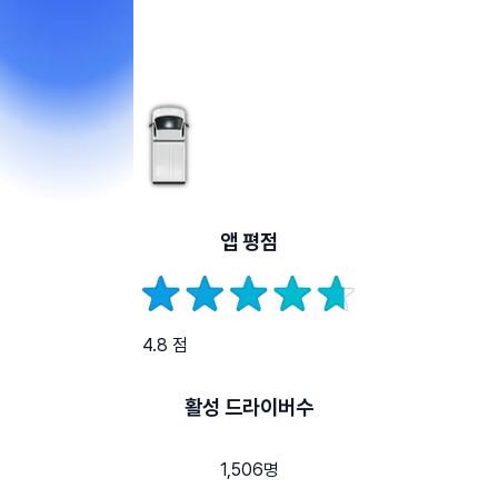
앱 평점
4.8 점
활성 드라이버수
1,506명