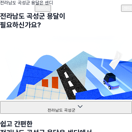
전라남도 곡성군
용달은 센디
플랜안내
비용안내
비용계산기
고객센터
서비스
센디
전라남도 곡성군
용달이
필요하신가요?
전라남도 곡성군
쉽고 간편한