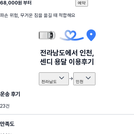
68,000
원 부터
예약
파손 위험, 무거운 짐을 옮길 때 적합해요
전라남도
에서
인천
,
센디 용달 이용후기
→
전라남도
인천
운송 후기
23
건
만족도