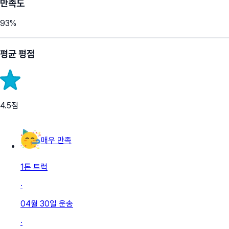
만족도
93
%
평균 평점
4.5
점
매우 만족
1톤 트럭
·
04월 30일
운송
·