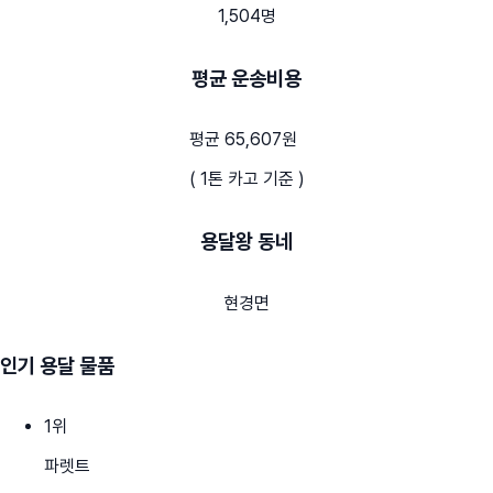
1,504명
평균 운송비용
평균 65,607원
( 1톤 카고 기준 )
용달왕 동네
현경면
인기 용달 물품
1
위
파렛트