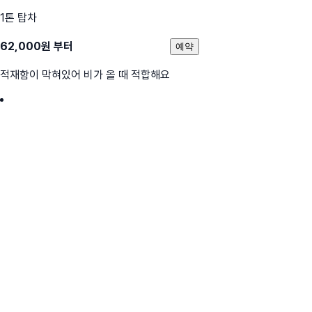
1톤 탑차
62,000
원 부터
예약
적재함이 막혀있어 비가 올 때 적합해요