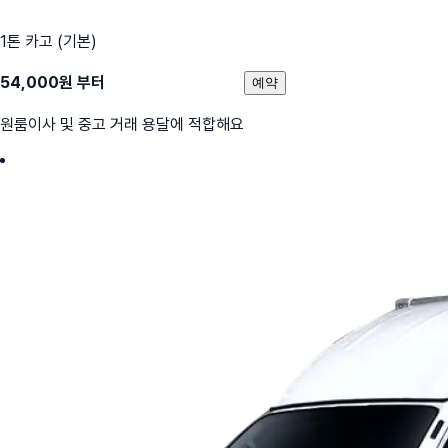
1톤 카고 (기본)
54,000
원 부터
예약
원룸이사 및 중고 거래 용달에 적합해요