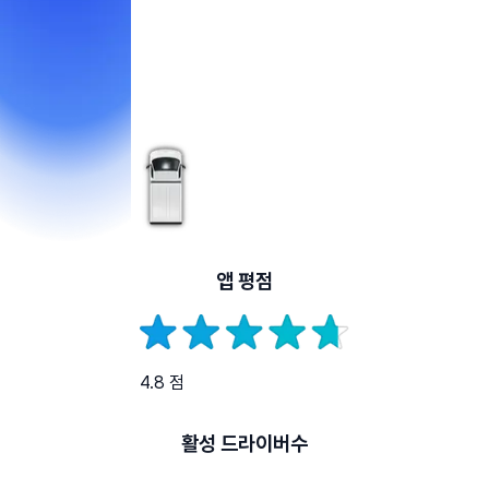
앱 평점
4.8 점
활성 드라이버수