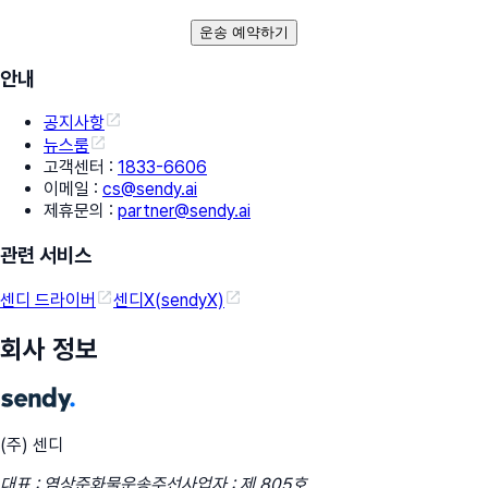
운송 예약하기
안내
공지사항
뉴스룸
고객센터
:
1833-6606
이메일
:
cs@sendy.ai
제휴문의
:
partner@sendy.ai
관련 서비스
센디 드라이버
센디X(sendyX)
회사 정보
(주) 센디
대표 : 염상준
화물운송주선사업자 : 제 805호