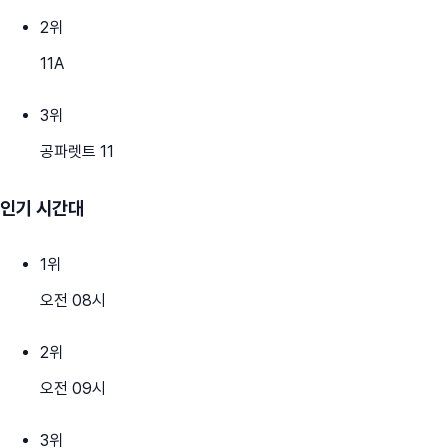
2
위
11A
3
위
공파렛트 11
인기 시간대
1
위
오전 08시
2
위
오전 09시
3
위