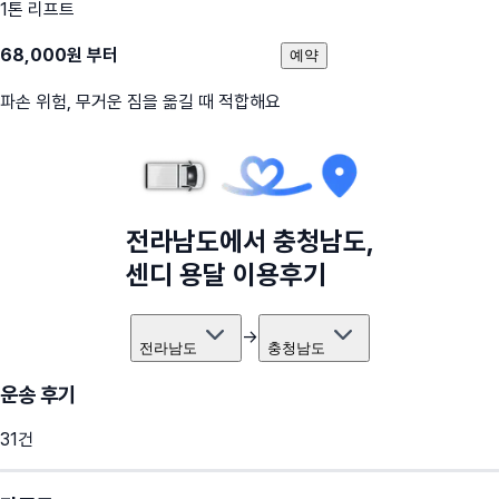
1톤 리프트
68,000
원 부터
예약
파손 위험, 무거운 짐을 옮길 때 적합해요
전라남도
에서
충청남도
,
센디 용달 이용후기
→
전라남도
충청남도
운송 후기
31
건