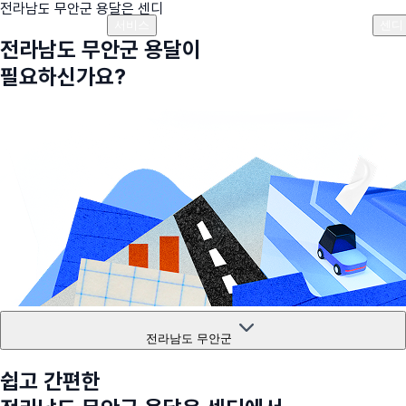
전라남도 무안군
용달은 센디
플랜안내
비용안내
비용계산기
고객센터
서비스
센디
전라남도 무안군
용달이
필요하신가요?
전라남도 무안군
쉽고 간편한