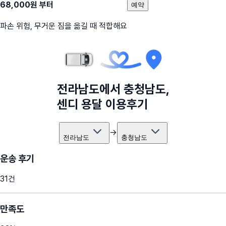
68,000
원 부터
예약
파손 위험, 무거운 짐을 옮길 때 적합해요
전라남도
에서
충청남도
,
센디 용달 이용후기
→
전라남도
충청남도
운송 후기
31
건
만족도