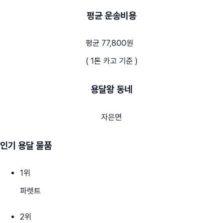
평균 운송비용
평균 77,800원
( 1톤 카고 기준 )
용달왕 동네
자은면
인기 용달 물품
1
위
파렛트
2
위