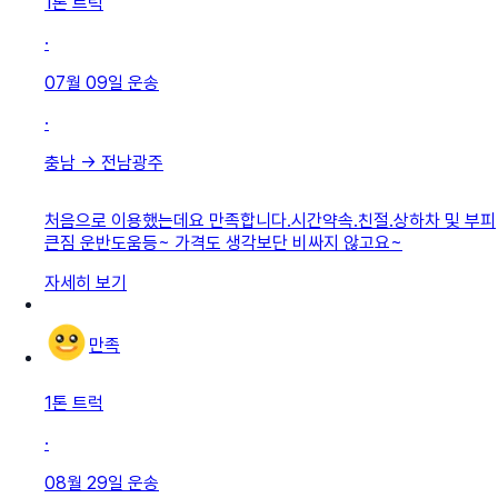
1톤 트럭
·
07월 09일
운송
·
충남
→
전남광주
처음으로 이용했는데요 만족합니다.시간약속.친절.상하차 및 부피
큰짐 운반도움등~ 가격도 생각보단 비싸지 않고요~
자세히 보기
만족
1톤 트럭
·
08월 29일
운송