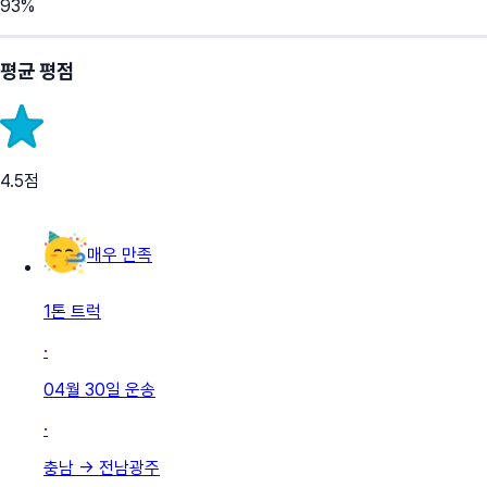
93
%
평균 평점
4.5
점
매우 만족
1톤 트럭
·
04월 30일
운송
·
충남
→
전남광주