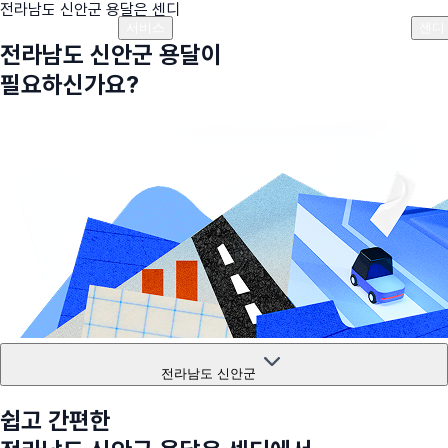
전라남도 신안군
용달은 센디
플랜안내
비용안내
비용계산기
고객센터
서비스
센디
전라남도 신안군
용달이
필요하신가요?
전라남도 신안군
쉽고 간편한