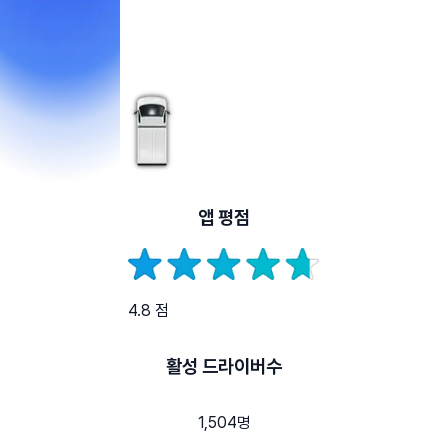
앱 평점
4.8 점
활성 드라이버수
1,504명