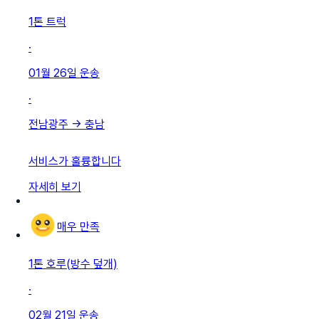
1톤 트럭
·
01월 26일
운송
·
전남광주
→
충남
서비스가 훌륭합니다
자세히 보기
매우 만족
1톤 호루(방수 덮개)
·
02월 21일
운송