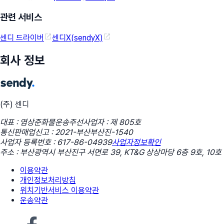
관련 서비스
센디 드라이버
센디X(sendyX)
회사 정보
(주) 센디
대표 : 염상준
화물운송주선사업자 : 제 805호
통신판매업신고 : 2021-부산부산진-1540
사업자 등록번호 : 617-86-04939
사업자정보확인
주소 : 부산광역시 부산진구 서면로 39, KT&G 상상마당 6층 9호, 10호
이용약관
개인정보처리방침
위치기반서비스 이용약관
운송약관