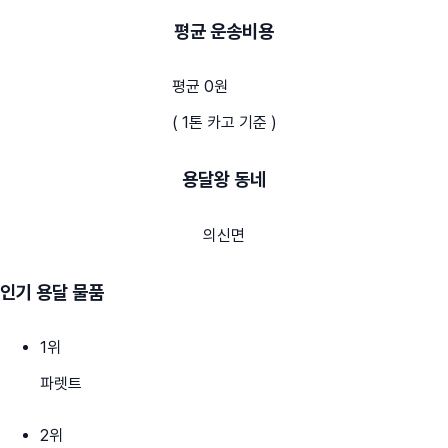
평균 운송비용
평균 0원
( 1톤 카고 기준 )
용달왕 동네
의신면
인기 용달 물품
1
위
파렛트
2
위