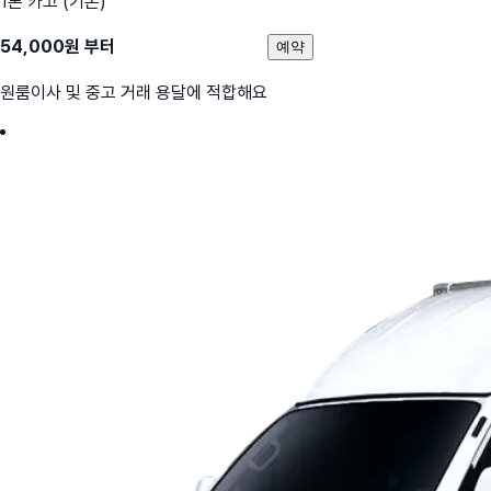
1톤 카고 (기본)
54,000
원 부터
예약
원룸이사 및 중고 거래 용달에 적합해요