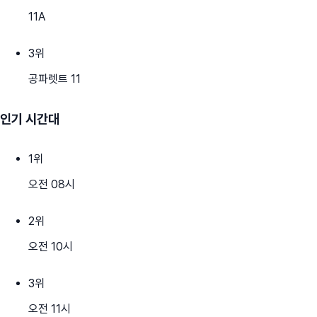
11A
3
위
공파렛트 11
인기 시간대
1
위
오전 08시
2
위
오전 10시
3
위
오전 11시