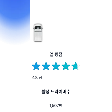
앱 평점
4.8 점
활성 드라이버수
1,507명