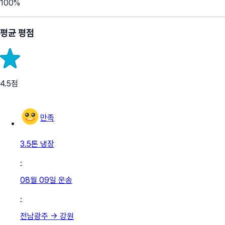
100
%
평균 평점
4.5
점
만족
3.5톤 냉장
·
08월 09일
운송
·
전남광주
→
강원