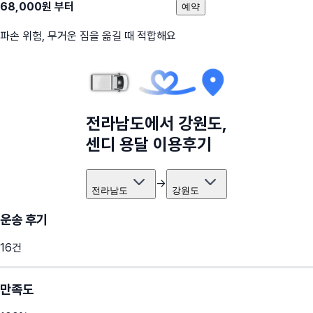
68,000
원 부터
예약
파손 위험, 무거운 짐을 옮길 때 적합해요
전라남도
에서
강원도
,
센디 용달 이용후기
→
전라남도
강원도
운송 후기
16
건
만족도