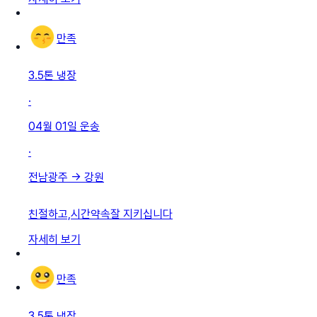
만족
3.5톤 냉장
·
04월 01일
운송
·
전남광주
→
강원
친절하고,시간약속잘 지키십니다
자세히 보기
만족
3.5톤 냉장