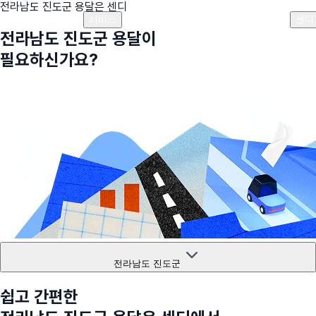
전라남도 진도군
용달은 센디
플랜안내
비용안내
비용계산기
고객센터
서비스
센디
전라남도 진도군
용달이
필요하신가요?
전라남도 진도군
쉽고 간편한