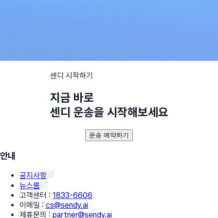
센디 시작하기
지금 바로
센디 운송을 시작해보세요
운송 예약하기
안내
공지사항
뉴스룸
고객센터
:
1833-6606
이메일
:
cs@sendy.ai
제휴문의
:
partner@sendy.ai