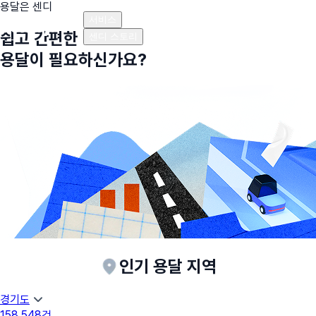
용달은 센디
플랜안내
비용안내
비용계산기
고객센터
서비스
쉽고 간편한
센디 스토리
용달이 필요하신가요?
인기 용달 지역
경기도
158,548
건