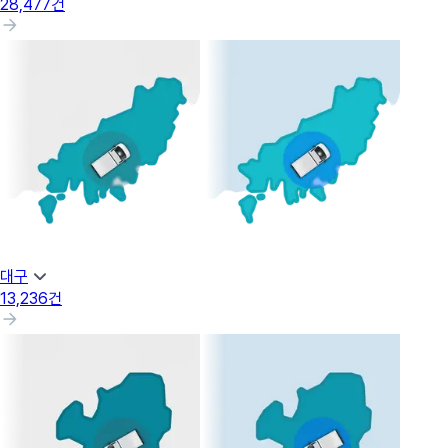
28,477
건
대구
13,236
건