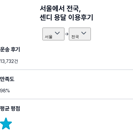
서울
에서
전국
,
센디 용달 이용후기
→
서울
전국
운송 후기
13,732
건
만족도
98
%
평균 평점