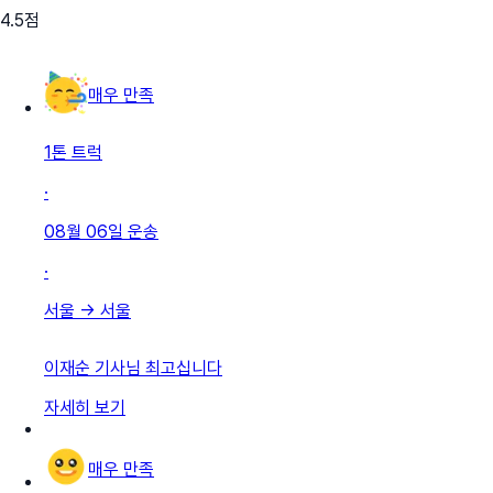
4.5
점
매우 만족
1톤 트럭
·
08월 06일
운송
·
서울
→
서울
이재순 기사님 최고십니다
자세히 보기
매우 만족