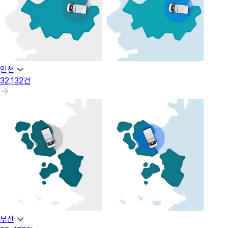
인천
32,132
건
부산