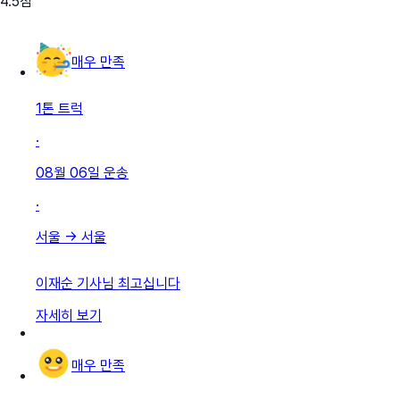
4.5
점
매우 만족
1톤 트럭
·
08월 06일
운송
·
서울
→
서울
이재순 기사님 최고십니다
자세히 보기
매우 만족