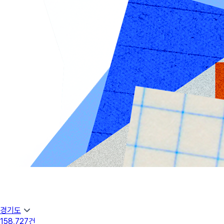
경기도
158,727
건