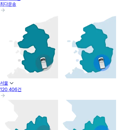
최다운송
서울
120,406
건