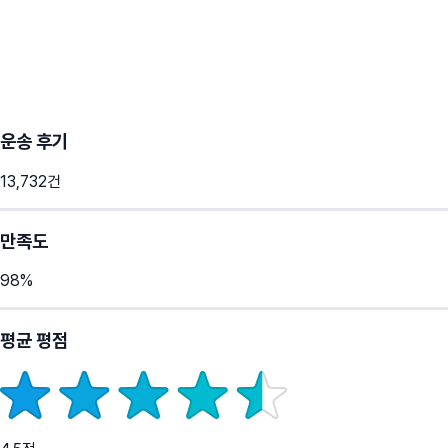
운송 후기
13,732
건
만족도
98
%
평균 평점