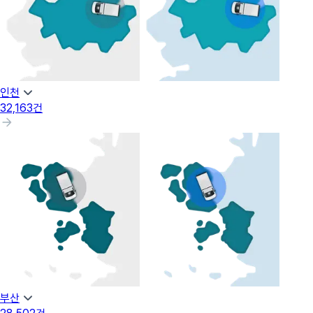
인천
32,163
건
부산