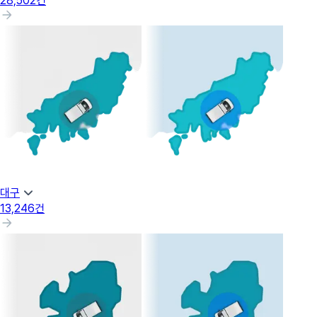
28,502
건
대구
13,246
건