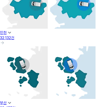
인천
32,132
건
부산