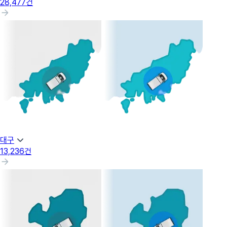
28,477
건
대구
13,236
건