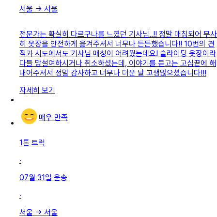
서울
→
서울
전문가는 확실히 다르구나를 느꼈던 기사님..!! 정말 매칭되어 무사
히 옷장을 안전하게 옮겨주셔서 너무나 든든했습니다!! 10번의 견
적과 시도에서도 기사님 매칭이 어려웠는데요! 슬라이딩 옷장이라
다들 망설여하시거나 취소하셨는데, 이야기를 듣고는 고심끝에 해
내어주셔서 정말 감사하고 너무나 더운 날 고생많으셨습니다!!!
자세히 보기
매우 만족
1톤 트럭
·
07월 31일
운송
·
서울
→
서울