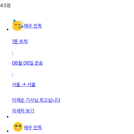
4.5
점
매우 만족
1톤 트럭
·
08월 06일
운송
·
서울
→
서울
이재순 기사님 최고십니다
자세히 보기
매우 만족