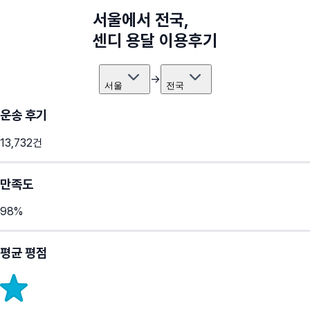
서울
에서
전국
,
센디 용달 이용후기
→
서울
전국
운송 후기
13,732
건
만족도
98
%
평균 평점