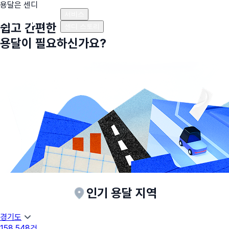
용달은 센디
플랜안내
비용안내
비용계산기
고객센터
서비스
쉽고 간편한
센디 스토리
용달이 필요하신가요?
인기 용달 지역
경기도
158,548
건