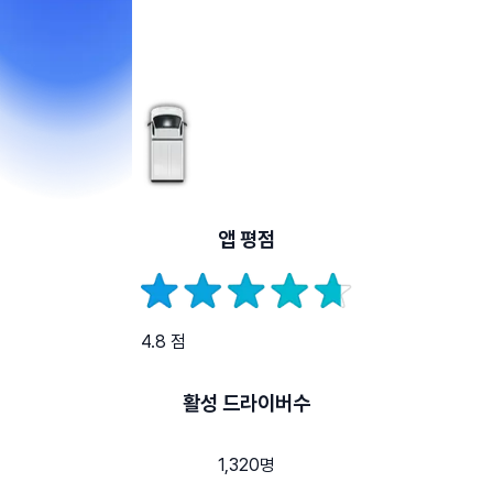
앱 평점
4.8 점
활성 드라이버수
1,320명