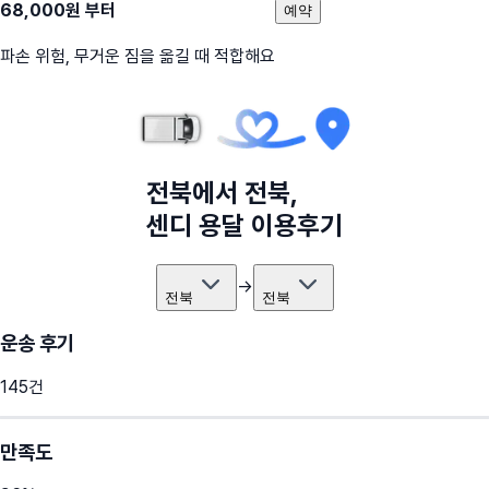
68,000
원 부터
예약
파손 위험, 무거운 짐을 옮길 때 적합해요
전북
에서
전북
,
센디 용달 이용후기
→
전북
전북
운송 후기
145
건
만족도