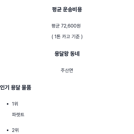
평균 운송비용
평균 72,600원
( 1톤 카고 기준 )
용달왕 동네
주산면
인기 용달 물품
1
위
파렛트
2
위