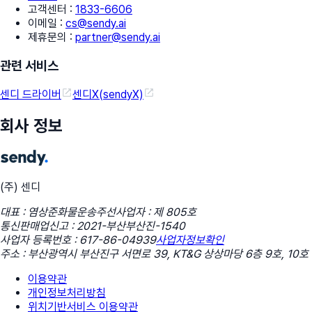
고객센터
:
1833-6606
이메일
:
cs@sendy.ai
제휴문의
:
partner@sendy.ai
관련 서비스
센디 드라이버
센디X(sendyX)
회사 정보
(주) 센디
대표 : 염상준
화물운송주선사업자 : 제 805호
통신판매업신고 : 2021-부산부산진-1540
사업자 등록번호 : 617-86-04939
사업자정보확인
주소 : 부산광역시 부산진구 서면로 39, KT&G 상상마당 6층 9호, 10호
이용약관
개인정보처리방침
위치기반서비스 이용약관