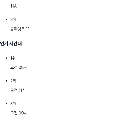
11A
3
위
공파렛트 11
인기 시간대
1
위
오전 08시
2
위
오전 11시
3
위
오전 09시