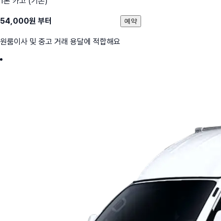
1톤 카고 (기본)
54,000
원 부터
예약
원룸이사 및 중고 거래 용달에 적합해요