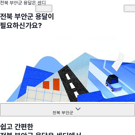
전북 부안군
용달은 센디
플랜안내
비용안내
비용계산기
고객센터
서비스
센디
전북 부안군
용달이
필요하신가요?
전북 부안군
쉽고 간편한