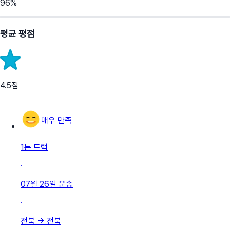
96
%
평균 평점
4.5
점
매우 만족
1톤 트럭
·
07월 26일
운송
·
전북
→
전북