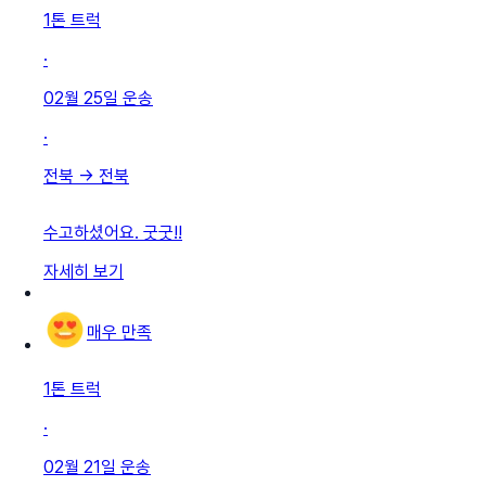
1톤 트럭
·
02월 25일
운송
·
전북
→
전북
수고하셨어요. 굿굿!!
자세히 보기
매우 만족
1톤 트럭
·
02월 21일
운송