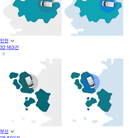
인천
32,163
건
부산