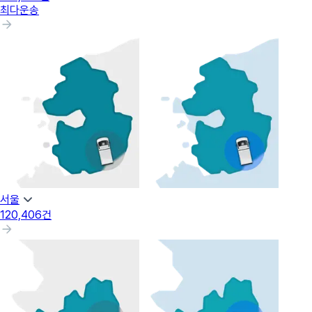
최다운송
서울
120,406
건