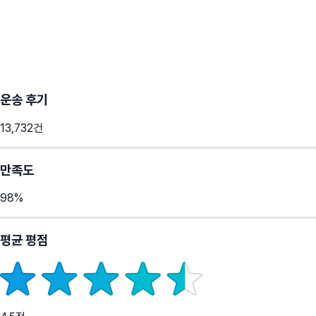
운송 후기
13,732
건
만족도
98
%
평균 평점