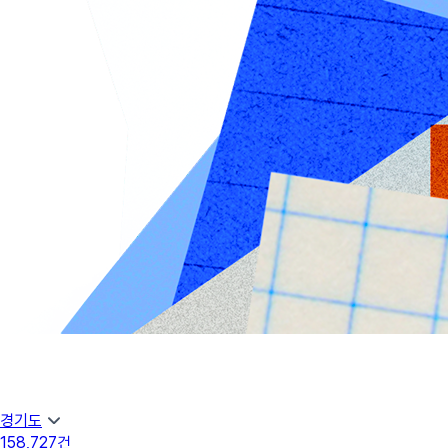
경기도
158,727
건