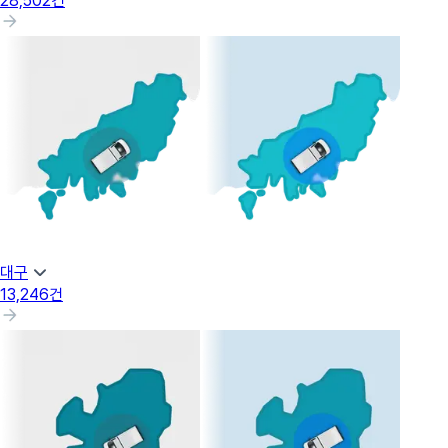
28,502
건
대구
13,246
건