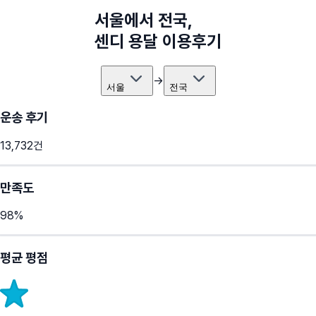
서울
에서
전국
,
센디 용달 이용후기
→
서울
전국
운송 후기
13,732
건
만족도
98
%
평균 평점