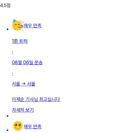
4.5
점
매우 만족
1톤 트럭
·
08월 06일
운송
·
서울
→
서울
이재순 기사님 최고십니다
자세히 보기
매우 만족