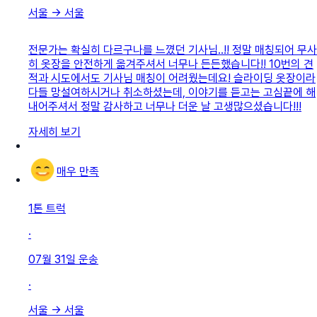
서울
→
서울
전문가는 확실히 다르구나를 느꼈던 기사님..!! 정말 매칭되어 무사
히 옷장을 안전하게 옮겨주셔서 너무나 든든했습니다!! 10번의 견
적과 시도에서도 기사님 매칭이 어려웠는데요! 슬라이딩 옷장이라
다들 망설여하시거나 취소하셨는데, 이야기를 듣고는 고심끝에 해
내어주셔서 정말 감사하고 너무나 더운 날 고생많으셨습니다!!!
자세히 보기
매우 만족
1톤 트럭
·
07월 31일
운송
·
서울
→
서울