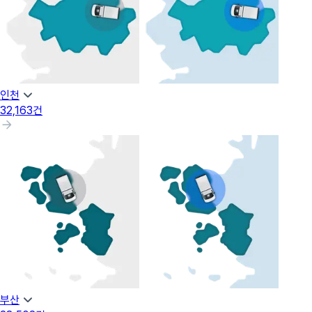
인천
32,163
건
부산