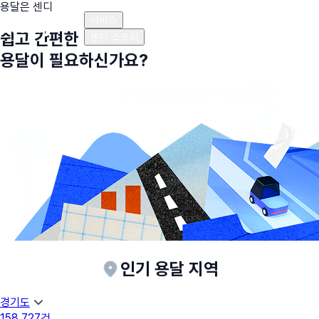
용달은 센디
플랜안내
비용안내
비용계산기
고객센터
서비스
쉽고 간편한
센디 스토리
용달이 필요하신가요?
인기 용달 지역
경기도
158,727
건