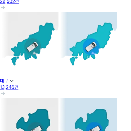
28,502
건
대구
13,246
건