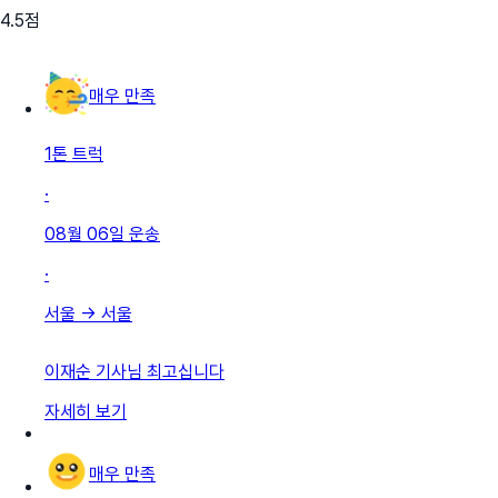
4.5
점
매우 만족
1톤 트럭
·
08월 06일
운송
·
서울
→
서울
이재순 기사님 최고십니다
자세히 보기
매우 만족