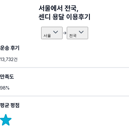
서울
에서
전국
,
센디 용달 이용후기
→
서울
전국
운송 후기
13,732
건
만족도
98
%
평균 평점