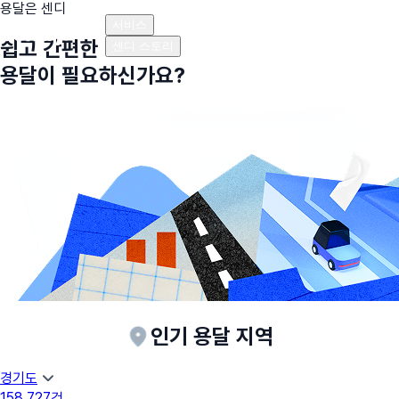
용달은 센디
플랜안내
비용안내
비용계산기
고객센터
서비스
쉽고 간편한
센디 스토리
용달이 필요하신가요?
인기 용달 지역
경기도
158,727
건