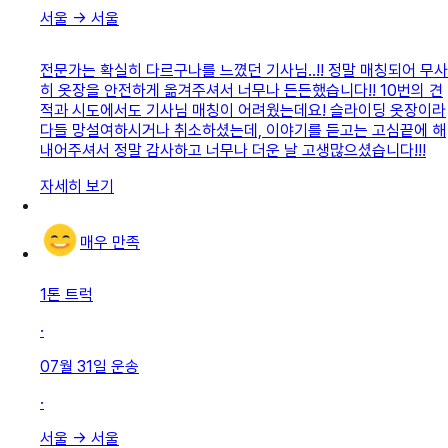
서울
→
서울
전문가는 확실히 다르구나를 느꼈던 기사님..!! 정말 매칭되어 무사
히 옷장을 안전하게 옮겨주셔서 너무나 든든했습니다!! 10번의 견
적과 시도에서도 기사님 매칭이 어려웠는데요! 슬라이딩 옷장이라
다들 망설여하시거나 취소하셨는데, 이야기를 듣고는 고심끝에 해
내어주셔서 정말 감사하고 너무나 더운 날 고생많으셨습니다!!!
자세히 보기
매우 만족
1톤 트럭
·
07월 31일
운송
·
서울
→
서울