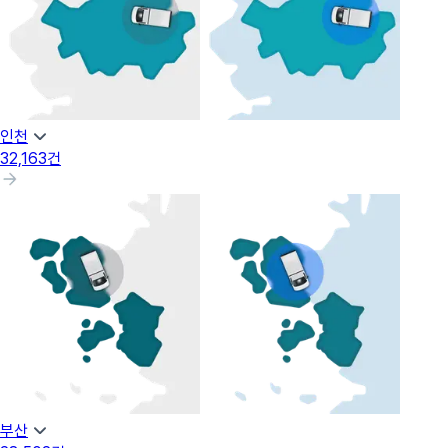
인천
32,163
건
부산