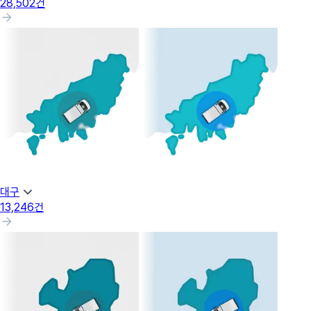
28,502
건
대구
13,246
건