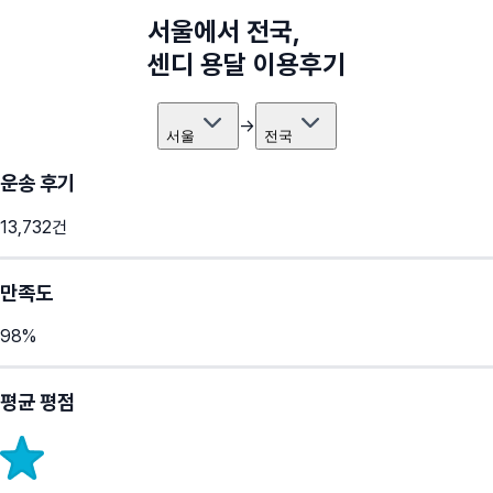
서울
에서
전국
,
센디 용달 이용후기
→
서울
전국
운송 후기
13,732
건
만족도
98
%
평균 평점