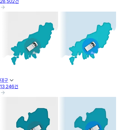
28,502
건
대구
13,246
건