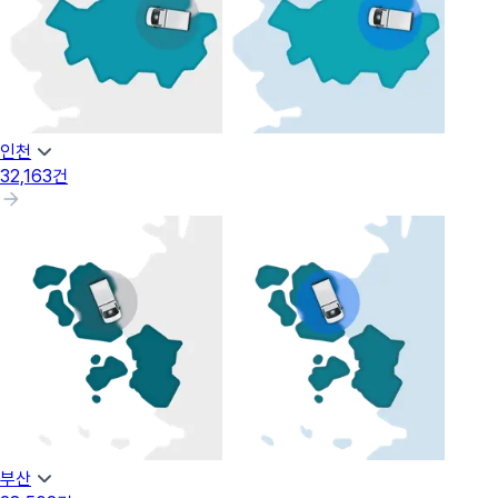
인천
32,163
건
부산