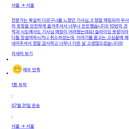
서울
→
서울
전문가는 확실히 다르구나를 느꼈던 기사님..!! 정말 매칭되어 무사
히 옷장을 안전하게 옮겨주셔서 너무나 든든했습니다!! 10번의 견
적과 시도에서도 기사님 매칭이 어려웠는데요! 슬라이딩 옷장이라
다들 망설여하시거나 취소하셨는데, 이야기를 듣고는 고심끝에 해
내어주셔서 정말 감사하고 너무나 더운 날 고생많으셨습니다!!!
자세히 보기
매우 만족
1톤 트럭
·
07월 31일
운송
·
서울
→
서울