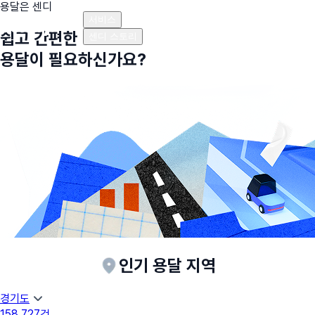
용달은 센디
플랜안내
비용안내
비용계산기
고객센터
서비스
쉽고 간편한
센디 스토리
용달이 필요하신가요?
인기 용달 지역
경기도
158,727
건