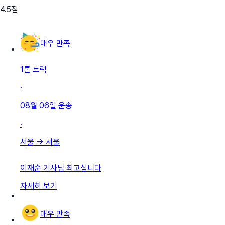
4.5
점
매우 만족
1톤 트럭
·
08월 06일
운송
·
서울
→
서울
이재순 기사님 최고십니다
자세히 보기
매우 만족