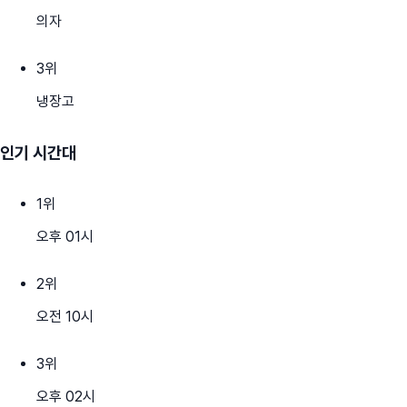
의자
3
위
냉장고
인기 시간대
1
위
오후 01시
2
위
오전 10시
3
위
오후 02시