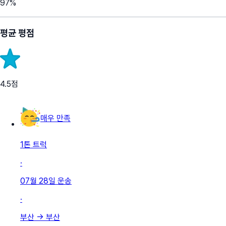
97
%
평균 평점
4.5
점
매우 만족
1톤 트럭
·
07월 28일
운송
·
부산
→
부산