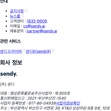
안내
공지사항
뉴스룸
고객센터
:
1833-6606
이메일
:
cs@sendy.ai
제휴문의
:
partner@sendy.ai
관련 서비스
센디 드라이버
센디X(sendyX)
회사 정보
(주) 센디
대표 : 염상준
화물운송주선사업자 : 제 805호
통신판매업신고 : 2021-부산부산진-1540
사업자 등록번호 : 617-86-04939
사업자정보확인
주소 : 부산광역시 부산진구 서면로 39, KT&G 상상마당 6층 9호, 10호