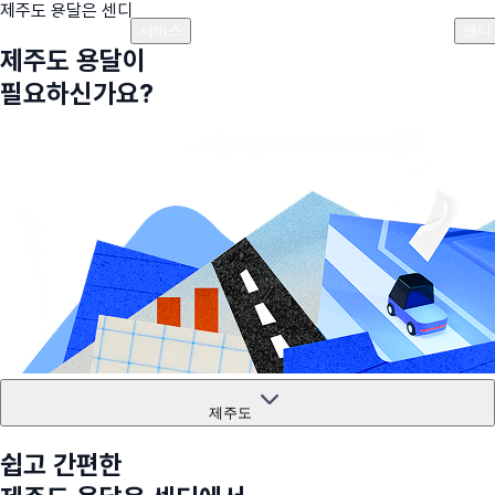
제주도
용달은 센디
플랜안내
비용안내
비용계산기
고객센터
서비스
센디
제주도
용달이
필요하신가요?
제주도
쉽고 간편한