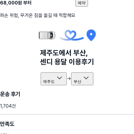
68,000
원 부터
예약
파손 위험, 무거운 짐을 옮길 때 적합해요
제주도
에서
부산
,
센디 용달 이용후기
→
제주도
부산
운송 후기
1,704
건
만족도