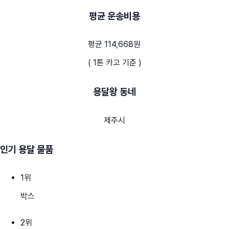
평균 운송비용
평균 114,668원
( 1톤 카고 기준 )
용달왕 동네
제주시
인기 용달 물품
1
위
박스
2
위