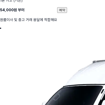
1톤 카고 (기본)
54,000
원 부터
예약
원룸이사 및 중고 거래 용달에 적합해요