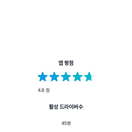
앱 평점
4.8 점
활성 드라이버수
45명