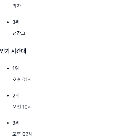
의자
3
위
냉장고
인기 시간대
1
위
오후 01시
2
위
오전 10시
3
위
오후 02시