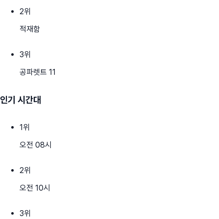
2
위
적재함
3
위
공파렛트 11
인기 시간대
1
위
오전 08시
2
위
오전 10시
3
위