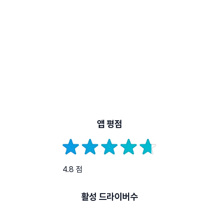
앱 평점
4.8 점
활성 드라이버수