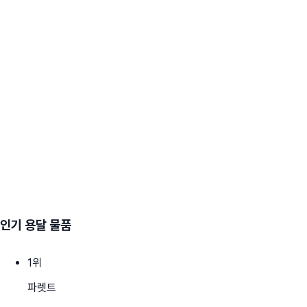
인기 용달 물품
1
위
파렛트