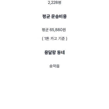
2,228명
평균 운송비용
평균 65,880원
( 1톤 카고 기준 )
용달왕 동네
송악읍