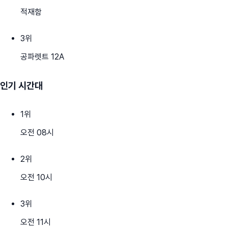
적재함
3
위
공파렛트 12A
인기 시간대
1
위
오전 08시
2
위
오전 10시
3
위
오전 11시