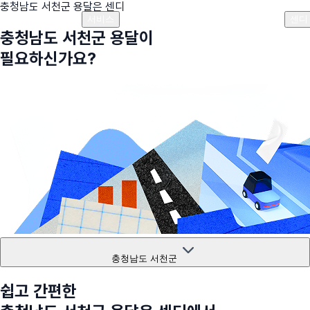
충청남도 서천군
용달은 센디
플랜안내
비용안내
비용계산기
고객센터
서비스
센디
충청남도 서천군
용달이
필요하신가요?
충청남도 서천군
쉽고 간편한