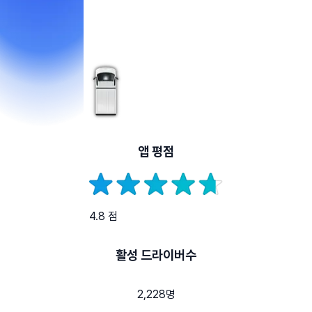
앱 평점
4.8 점
활성 드라이버수
2,228명