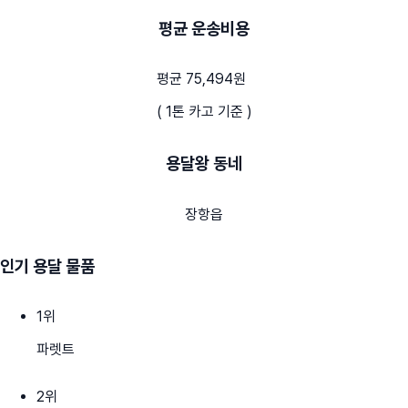
평균 운송비용
평균 75,494원
( 1톤 카고 기준 )
용달왕 동네
장항읍
인기 용달 물품
1
위
파렛트
2
위