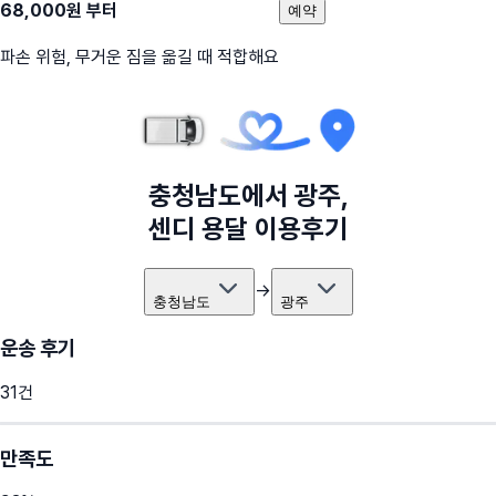
68,000
원 부터
예약
파손 위험, 무거운 짐을 옮길 때 적합해요
충청남도
에서
광주
,
센디 용달 이용후기
→
충청남도
광주
운송 후기
31
건
만족도