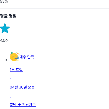
93
%
평균 평점
4.5
점
매우 만족
1톤 트럭
·
04월 30일
운송
·
충남
→
전남광주