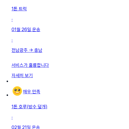
1톤 트럭
·
01월 26일
운송
·
전남광주
→
충남
서비스가 훌륭합니다
자세히 보기
매우 만족
1톤 호루(방수 덮개)
·
02월 21일
운송