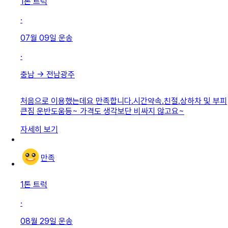
1톤 트럭
·
07월 09일
운송
·
충남
→
전남광주
처음으로 이용했는데요 만족합니다.시간약속.친절.상하차 및 부피
큰짐 운반도움등~ 가격도 생각보단 비싸지 않고요~
자세히 보기
만족
1톤 트럭
·
08월 29일
운송