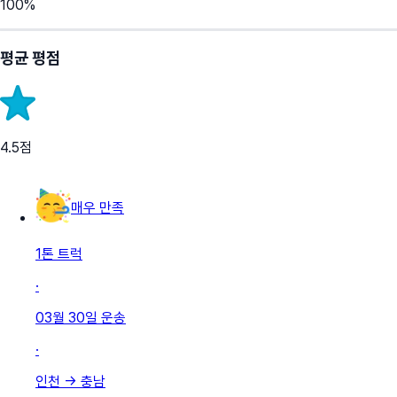
100
%
평균 평점
4.5
점
매우 만족
1톤 트럭
·
03월 30일
운송
·
인천
→
충남