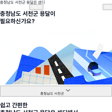
충청남도 서천군
용달은 센디
플랜안내
비용안내
비용계산기
고객센터
서비스
센디
충청남도 서천군
용달이
필요하신가요?
충청남도 서천군
쉽고 간편한