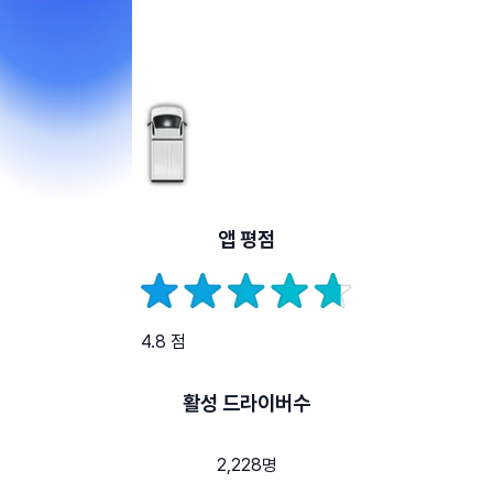
앱 평점
4.8 점
활성 드라이버수
2,228명