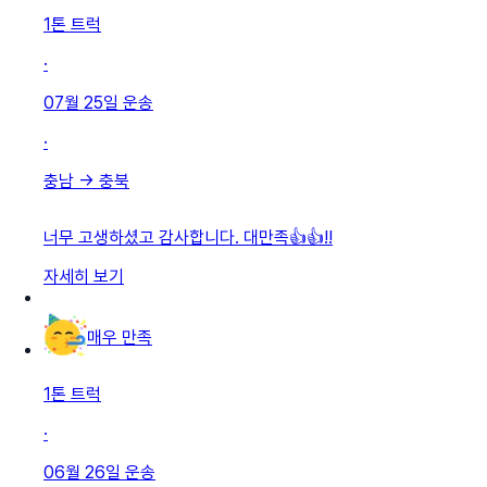
1톤 트럭
·
07월 25일
운송
·
충남
→
충북
너무 고생하셨고 감사합니다. 대만족👍👍!!
자세히 보기
매우 만족
1톤 트럭
·
06월 26일
운송