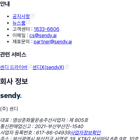
안내
공지사항
뉴스룸
고객센터
:
1833-6606
이메일
:
cs@sendy.ai
제휴문의
:
partner@sendy.ai
관련 서비스
센디 드라이버
센디X(sendyX)
회사 정보
(주) 센디
대표 : 염상준
화물운송주선사업자 : 제 805호
통신판매업신고 : 2021-부산부산진-1540
사업자 등록번호 : 617-86-04939
사업자정보확인
주소 : 부산광역시 부산진구 서면로 39, KT&G 상상마당 6층 9호, 10호