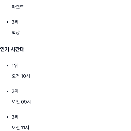
파렛트
3
위
책상
인기 시간대
1
위
오전 10시
2
위
오전 09시
3
위
오전 11시