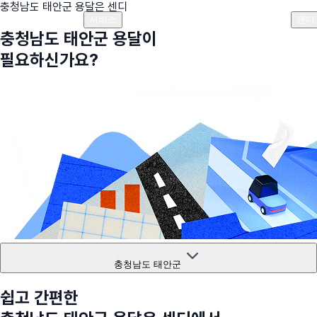
충청남도 태안군
용달은 센디
플랜안내
비용안내
비용계산기
고객센터
서비스
센디
충청남도 태안군
용달이
필요하신가요?
충청남도 태안군
쉽고 간편한