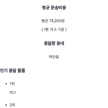
평균 운송비용
평균 74,200원
( 1톤 카고 기준 )
용달왕 동네
태안읍
인기 용달 물품
1
위
박스
2
위