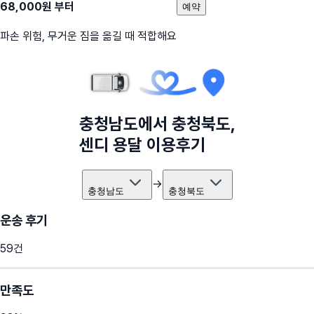
68,000
원 부터
예약
파손 위험, 무거운 짐을 옮길 때 적합해요
충청남도
에서
충청북도
,
센디 용달 이용후기
→
충청남도
충청북도
운송 후기
59
건
만족도