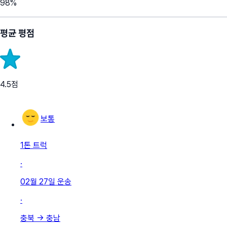
98
%
평균 평점
4.5
점
보통
1톤 트럭
·
02월 27일
운송
·
충북
→
충남