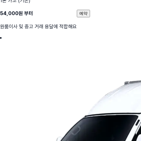
1톤 카고 (기본)
54,000
원 부터
예약
원룸이사 및 중고 거래 용달에 적합해요