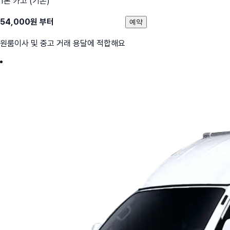
1톤 카고 (기본)
54,000
원 부터
예약
원룸이사 및 중고 거래 용달에 적합해요