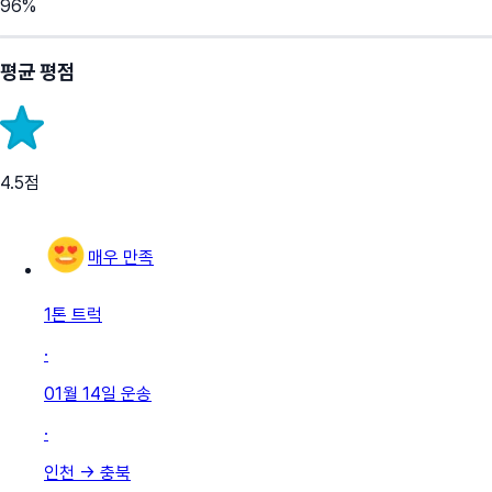
96
%
평균 평점
4.5
점
매우 만족
1톤 트럭
·
01월 14일
운송
·
인천
→
충북