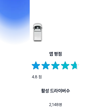
앱 평점
4.8 점
활성 드라이버수
2,148명