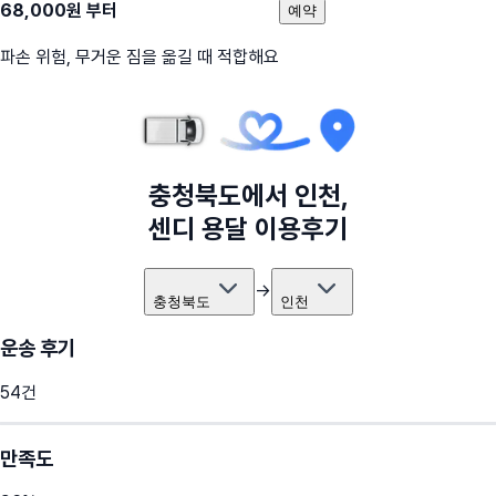
68,000
원 부터
예약
파손 위험, 무거운 짐을 옮길 때 적합해요
충청북도
에서
인천
,
센디 용달 이용후기
→
충청북도
인천
운송 후기
54
건
만족도