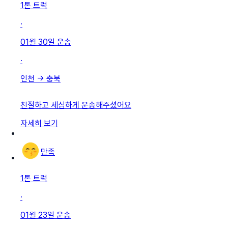
1톤 트럭
·
01월 30일
운송
·
인천
→
충북
친절하고 세심하게 운송해주셨어요
자세히 보기
만족
1톤 트럭
·
01월 23일
운송