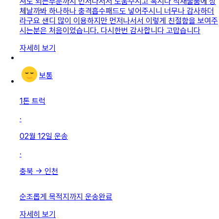
셔도 되는부분까지 먼저나서서 도움주시고 혹시나 적재물품에 상
체날까봐 하나하나 충격흡수패드도 넣어주시니 너무나 감사하더
라구요 샌디 많이 이용하지만 먼저나서서 이렇게 친절함을 보여주
시는분은 처음이었습니다. 다시한번 감사합니다 고맙습니다
자세히 보기
보통
1톤 트럭
·
02월 12일
운송
·
충북
→
인천
순조롭게 목적지까지 운송완료
자세히 보기