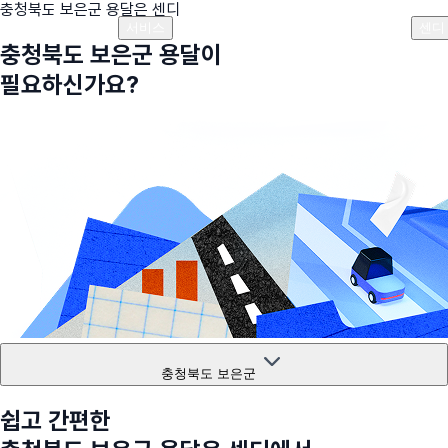
충청북도 보은군
용달은 센디
플랜안내
비용안내
비용계산기
고객센터
서비스
센디
충청북도 보은군
용달이
필요하신가요?
충청북도 보은군
쉽고 간편한