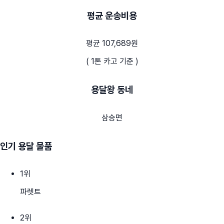
평균 운송비용
평균 107,689원
( 1톤 카고 기준 )
용달왕 동네
삼승면
인기 용달 물품
1
위
파렛트
2
위