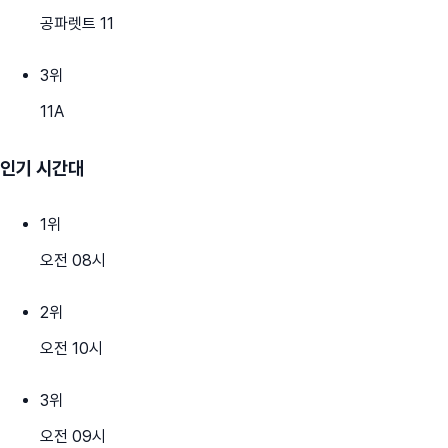
공파렛트 11
3
위
11A
인기 시간대
1
위
오전 08시
2
위
오전 10시
3
위
오전 09시