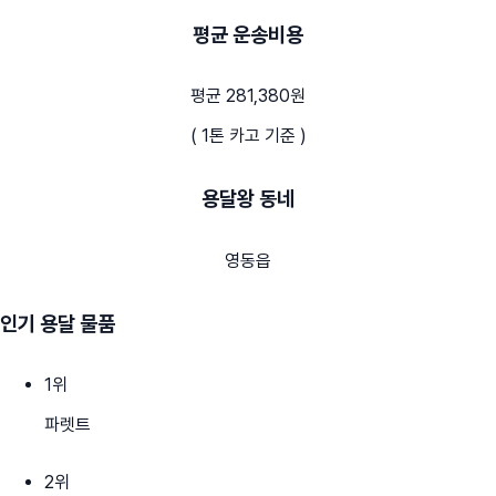
평균 운송비용
평균 281,380원
( 1톤 카고 기준 )
용달왕 동네
영동읍
인기 용달 물품
1
위
파렛트
2
위