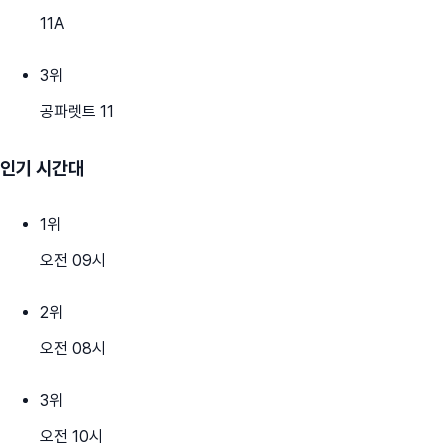
11A
3
위
공파렛트 11
인기 시간대
1
위
오전 09시
2
위
오전 08시
3
위
오전 10시