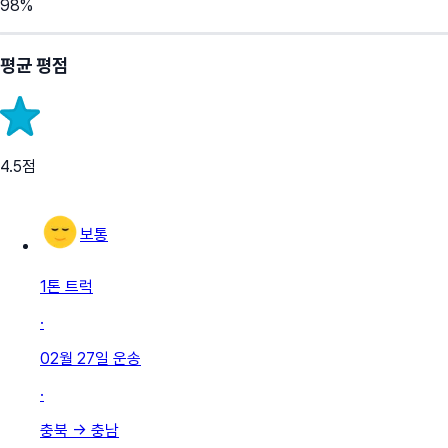
98
%
평균 평점
4.5
점
보통
1톤 트럭
·
02월 27일
운송
·
충북
→
충남