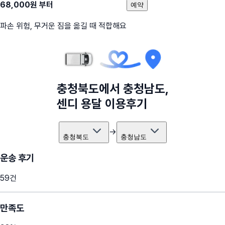
68,000
원 부터
예약
파손 위험, 무거운 짐을 옮길 때 적합해요
충청북도
에서
충청남도
,
센디 용달 이용후기
→
충청북도
충청남도
운송 후기
59
건
만족도