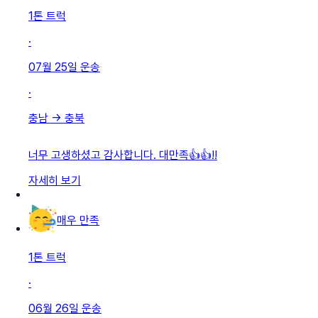
1톤 트럭
·
07월 25일
운송
·
충남
→
충북
너무 고생하셨고 감사합니다. 대만족👍👍!!
자세히 보기
매우 만족
1톤 트럭
·
06월 26일
운송