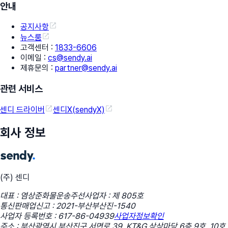
안내
공지사항
뉴스룸
고객센터
:
1833-6606
이메일
:
cs@sendy.ai
제휴문의
:
partner@sendy.ai
관련 서비스
센디 드라이버
센디X(sendyX)
회사 정보
(주) 센디
대표 : 염상준
화물운송주선사업자 : 제 805호
통신판매업신고 : 2021-부산부산진-1540
사업자 등록번호 : 617-86-04939
사업자정보확인
주소 : 부산광역시 부산진구 서면로 39, KT&G 상상마당 6층 9호, 10호