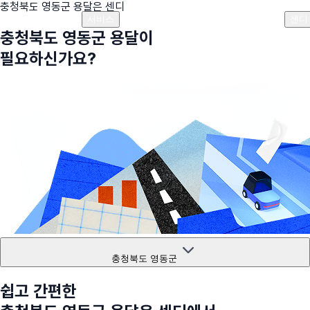
충청북도 영동군
용달은 센디
플랜안내
비용안내
비용계산기
고객센터
서비스
센디
충청북도 영동군
용달이
필요하신가요?
충청북도 영동군
쉽고 간편한