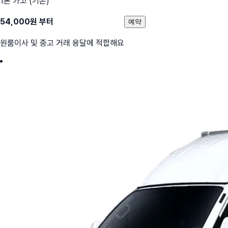
1톤 카고 (기본)
54,000
원 부터
예약
원룸이사 및 중고 거래 용달에 적합해요