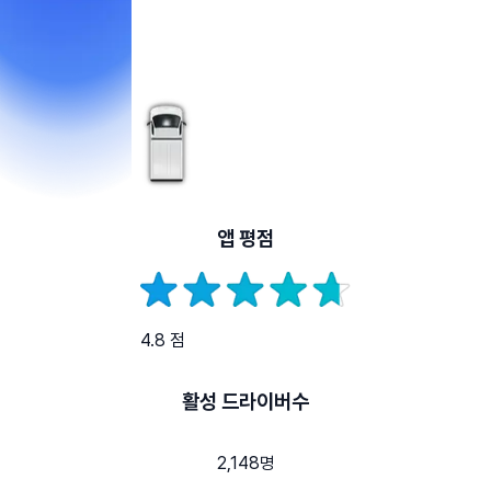
앱 평점
4.8 점
활성 드라이버수
2,148명