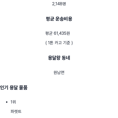
2,148명
평균 운송비용
평균 61,435원
( 1톤 카고 기준 )
용달왕 동네
원남면
인기 용달 물품
1
위
파렛트