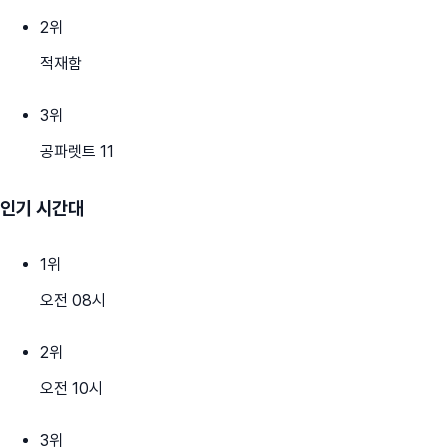
2
위
적재함
3
위
공파렛트 11
인기 시간대
1
위
오전 08시
2
위
오전 10시
3
위