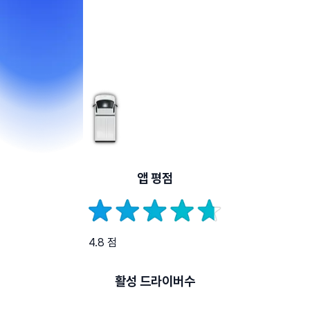
앱 평점
4.8 점
활성 드라이버수