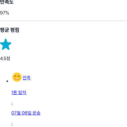
만족도
97
%
평균 평점
4.5
점
만족
1톤 탑차
·
07월 06일
운송
·