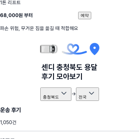
1톤 리프트
68,000
원 부터
예약
파손 위험, 무거운 짐을 옮길 때 적합해요
센디
충청북도
용달
후기 모아보기
→
충청북도
전국
운송 후기
1,050
건