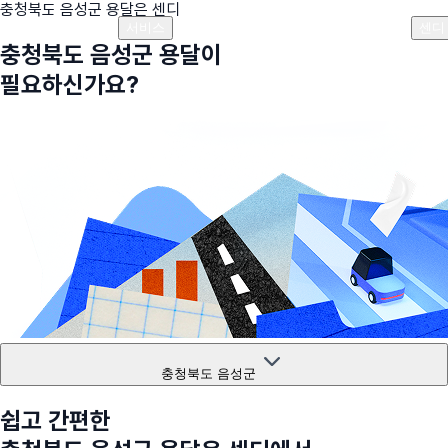
충청북도 음성군
용달은 센디
플랜안내
비용안내
비용계산기
고객센터
서비스
센디
충청북도 음성군
용달이
필요하신가요?
충청북도 음성군
쉽고 간편한