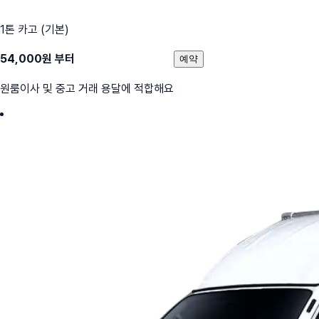
1톤 카고 (기본)
54,000
원 부터
예약
원룸이사 및 중고 거래 용달에 적합해요