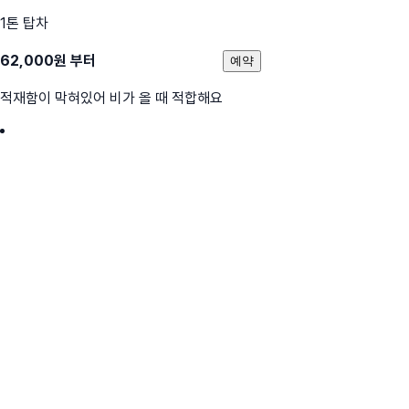
1톤 탑차
62,000
원 부터
예약
적재함이 막혀있어 비가 올 때 적합해요