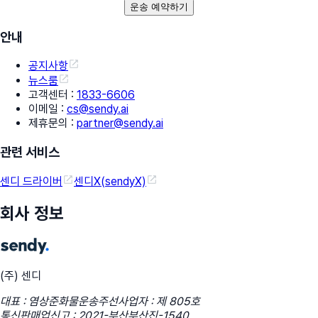
운송 예약하기
안내
공지사항
뉴스룸
고객센터
:
1833-6606
이메일
:
cs@sendy.ai
제휴문의
:
partner@sendy.ai
관련 서비스
센디 드라이버
센디X(sendyX)
회사 정보
(주) 센디
대표 : 염상준
화물운송주선사업자 : 제 805호
통신판매업신고 : 2021-부산부산진-1540