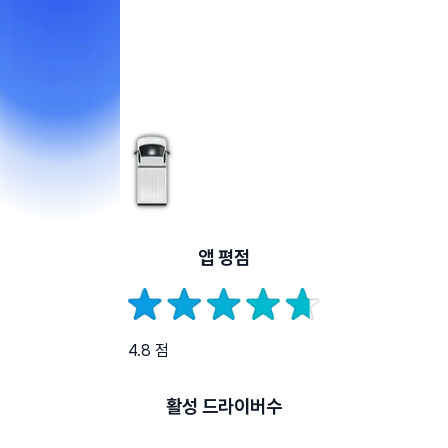
앱 평점
4.8 점
활성 드라이버수