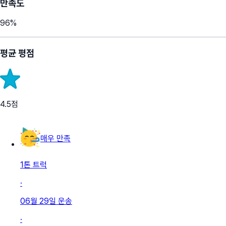
만족도
96
%
평균 평점
4.5
점
매우 만족
1톤 트럭
·
06월 29일
운송
·