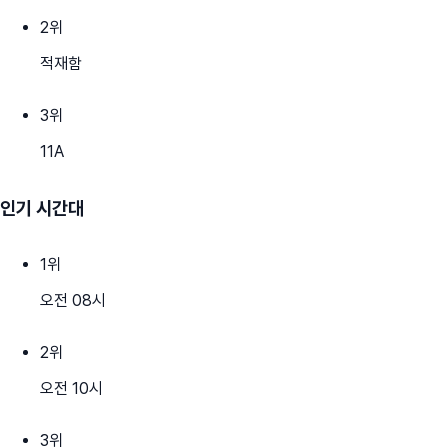
2
위
적재함
3
위
11A
인기 시간대
1
위
오전 08시
2
위
오전 10시
3
위