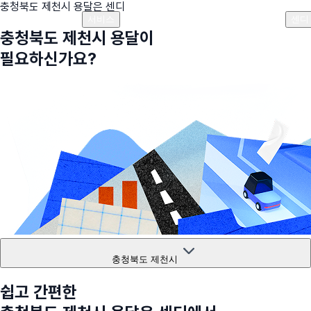
충청북도 제천시
용달은 센디
플랜안내
비용안내
비용계산기
고객센터
서비스
센디
충청북도 제천시
용달이
필요하신가요?
충청북도 제천시
쉽고 간편한