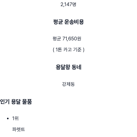
2,147명
평균 운송비용
평균 71,650원
( 1톤 카고 기준 )
용달왕 동네
강제동
인기 용달 물품
1
위
파렛트