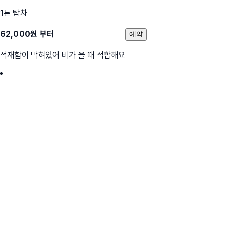
1톤 탑차
62,000
원 부터
예약
적재함이 막혀있어 비가 올 때 적합해요