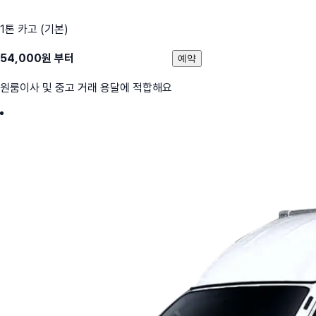
1톤 카고 (기본)
54,000
원 부터
예약
원룸이사 및 중고 거래 용달에 적합해요