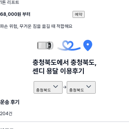
1톤 리프트
68,000
원 부터
예약
파손 위험, 무거운 짐을 옮길 때 적합해요
충청북도
에서
충청북도
,
센디 용달 이용후기
→
충청북도
충청북도
운송 후기
204
건