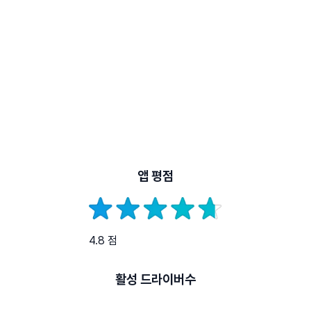
앱 평점
4.8 점
활성 드라이버수