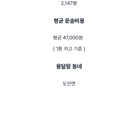
2,147명
평균 운송비용
평균 47,000원
( 1톤 카고 기준 )
용달왕 동네
도안면