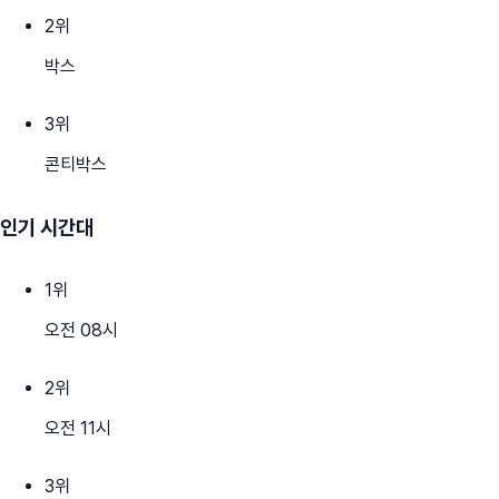
2
위
박스
3
위
콘티박스
인기 시간대
1
위
오전 08시
2
위
오전 11시
3
위