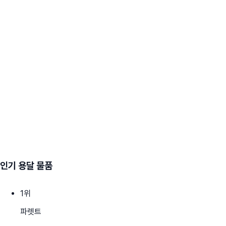
인기 용달 물품
1
위
파렛트