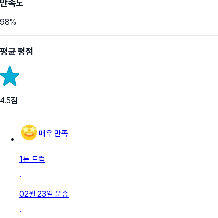
만족도
98
%
평균 평점
4.5
점
매우 만족
1톤 트럭
·
02월 23일
운송
·