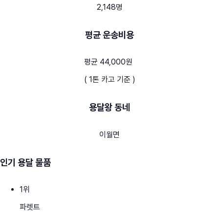
2,148명
평균 운송비용
평균 44,000원
( 1톤 카고 기준 )
용달왕 동네
이월면
인기 용달 물품
1
위
파렛트