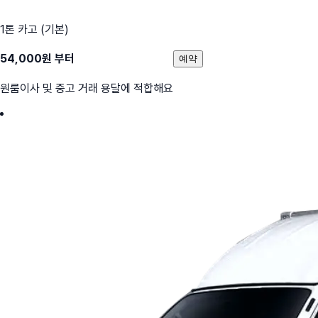
1톤 카고 (기본)
54,000
원 부터
예약
원룸이사 및 중고 거래 용달에 적합해요