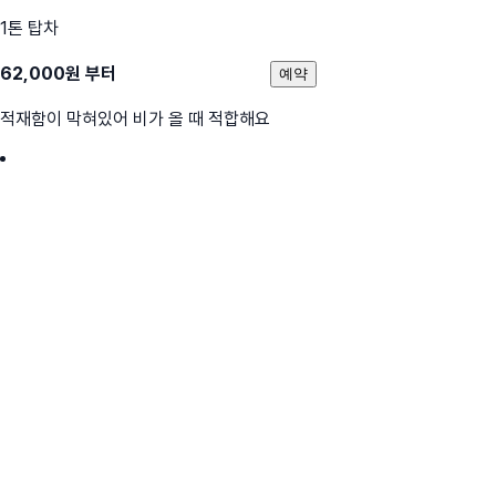
1톤 탑차
62,000
원 부터
예약
적재함이 막혀있어 비가 올 때 적합해요