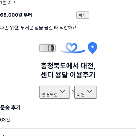
1톤 리프트
68,000
원 부터
예약
파손 위험, 무거운 짐을 옮길 때 적합해요
충청북도
에서
대전
,
센디 용달 이용후기
→
충청북도
대전
운송 후기
63
건