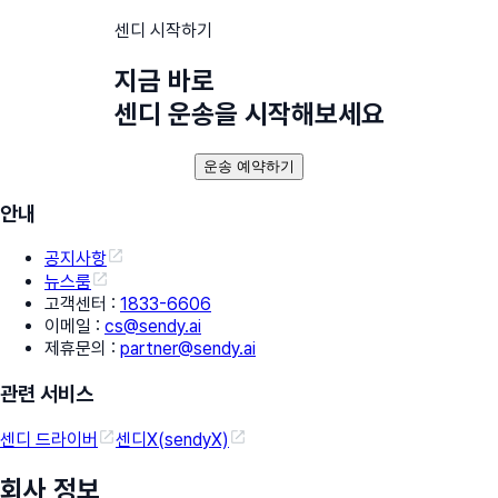
센디 시작하기
지금 바로
센디 운송을 시작해보세요
운송 예약하기
안내
공지사항
뉴스룸
고객센터
:
1833-6606
이메일
:
cs@sendy.ai
제휴문의
:
partner@sendy.ai
관련 서비스
센디 드라이버
센디X(sendyX)
회사 정보