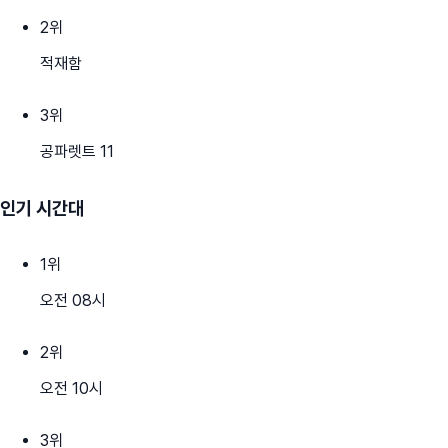
2
위
적재함
3
위
공파렛트 11
인기 시간대
1
위
오전 08시
2
위
오전 10시
3
위