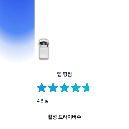
앱 평점
4.8 점
활성 드라이버수