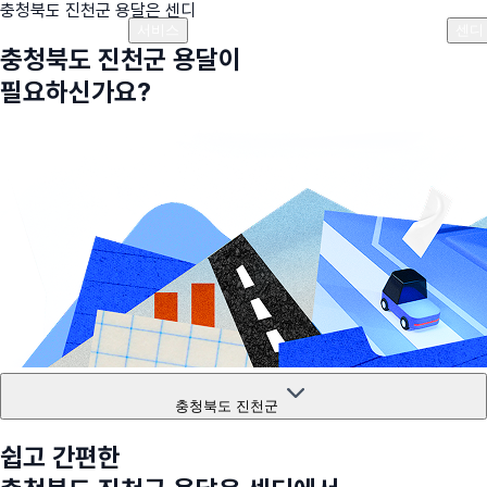
충청북도 진천군
용달은 센디
플랜안내
비용안내
비용계산기
고객센터
서비스
센디
충청북도 진천군
용달이
필요하신가요?
충청북도 진천군
쉽고 간편한