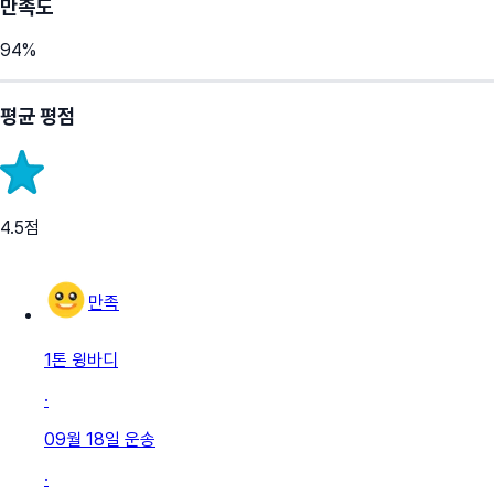
만족도
94
%
평균 평점
4.5
점
만족
1톤 윙바디
·
09월 18일
운송
·