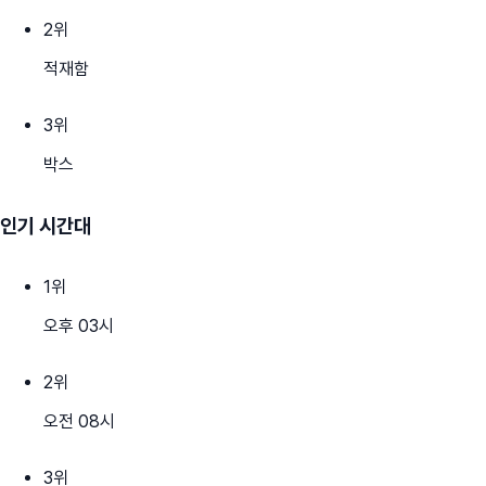
2
위
적재함
3
위
박스
인기 시간대
1
위
오후 03시
2
위
오전 08시
3
위