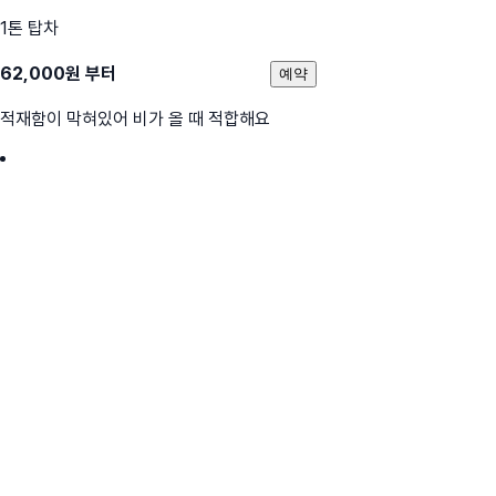
1톤 탑차
62,000
원 부터
예약
적재함이 막혀있어 비가 올 때 적합해요