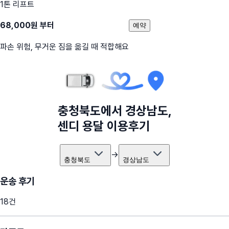
1톤 리프트
68,000
원 부터
예약
파손 위험, 무거운 짐을 옮길 때 적합해요
충청북도
에서
경상남도
,
센디 용달 이용후기
→
충청북도
경상남도
운송 후기
18
건