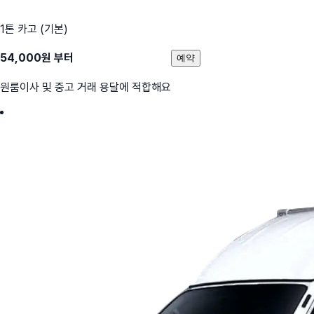
1톤 카고 (기본)
54,000
원 부터
예약
원룸이사 및 중고 거래 용달에 적합해요