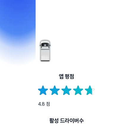
앱 평점
4.8 점
활성 드라이버수