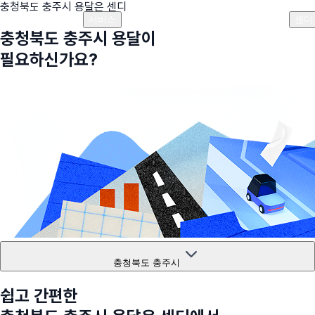
충청북도 충주시
용달은 센디
플랜안내
비용안내
비용계산기
고객센터
서비스
센디
충청북도 충주시
용달이
필요하신가요?
충청북도 충주시
쉽고 간편한