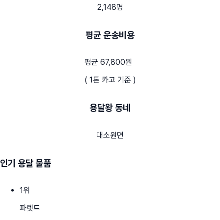
2,148명
평균 운송비용
평균 67,800원
( 1톤 카고 기준 )
용달왕 동네
대소원면
인기 용달 물품
1
위
파렛트