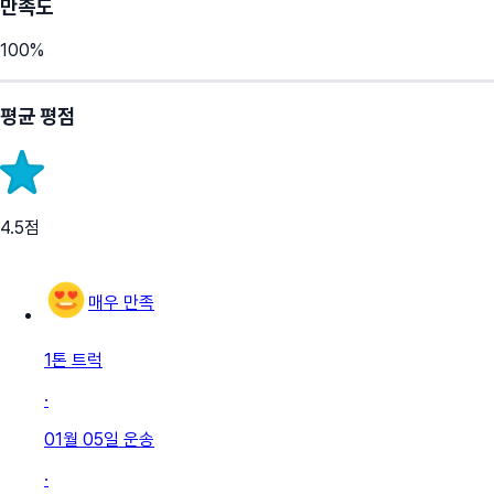
만족도
100
%
평균 평점
4.5
점
매우 만족
1톤 트럭
·
01월 05일
운송
·