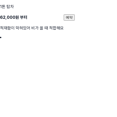
1톤 탑차
62,000
원 부터
예약
적재함이 막혀있어 비가 올 때 적합해요