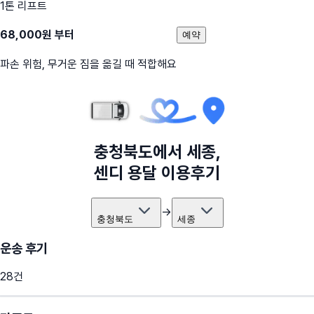
1톤 리프트
68,000
원 부터
예약
파손 위험, 무거운 짐을 옮길 때 적합해요
충청북도
에서
세종
,
센디 용달 이용후기
→
충청북도
세종
운송 후기
28
건