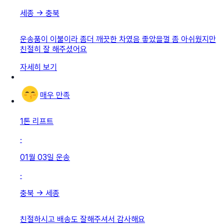
세종
→
충북
운송품이 이불이라 좀더 깨끗한 차였음 좋았을껄 좀 아쉬웠지만
친절히 잘 해주셨어요
자세히 보기
매우 만족
1톤 리프트
·
01월 03일
운송
·
충북
→
세종
친절하시고 배송도 잘해주셔서 감사해요