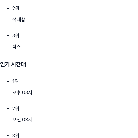
2
위
적재함
3
위
박스
인기 시간대
1
위
오후 03시
2
위
오전 08시
3
위