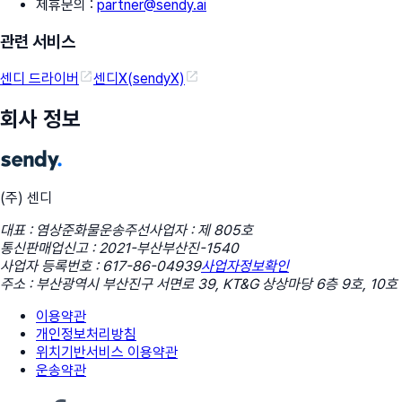
제휴문의
:
partner@sendy.ai
관련 서비스
센디 드라이버
센디X(sendyX)
회사 정보
(주) 센디
대표 : 염상준
화물운송주선사업자 : 제 805호
통신판매업신고 : 2021-부산부산진-1540
사업자 등록번호 : 617-86-04939
사업자정보확인
주소 : 부산광역시 부산진구 서면로 39, KT&G 상상마당 6층 9호, 10호
이용약관
개인정보처리방침
위치기반서비스 이용약관
운송약관