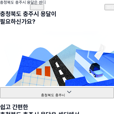
충청북도 충주시
용달은 센디
플랜안내
비용안내
비용계산기
고객센터
서비스
센디
충청북도 충주시
용달이
필요하신가요?
충청북도 충주시
쉽고 간편한