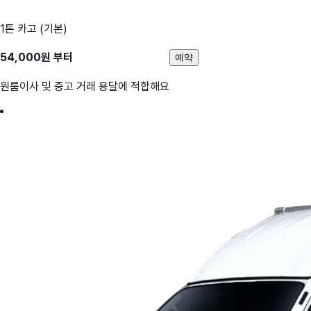
1톤 카고 (기본)
54,000
원 부터
예약
원룸이사 및 중고 거래 용달에 적합해요