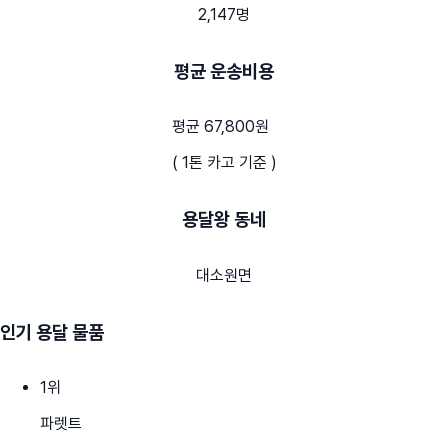
2,147명
평균 운송비용
평균 67,800원
( 1톤 카고 기준 )
용달왕 동네
대소원면
인기 용달 물품
1
위
파렛트