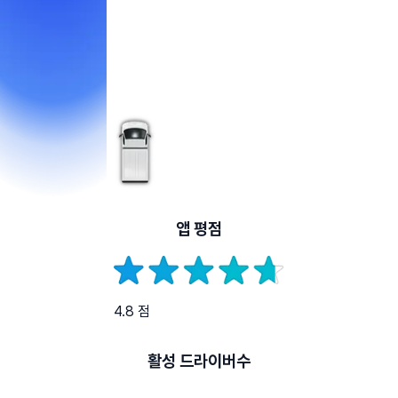
앱 평점
4.8 점
활성 드라이버수