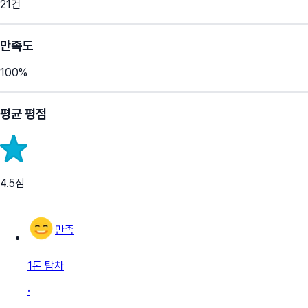
21
건
만족도
100
%
평균 평점
4.5
점
만족
1톤 탑차
·