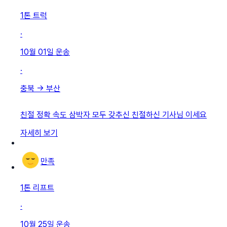
1톤 트럭
·
10월 01일
운송
·
충북
→
부산
친절 정확 속도 삼박자 모두 갖추신 친절하신 기사님 이세요
자세히 보기
만족
1톤 리프트
·
10월 25일
운송