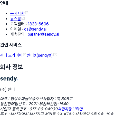
안내
공지사항
뉴스룸
고객센터
:
1833-6606
이메일
:
cs@sendy.ai
제휴문의
:
partner@sendy.ai
관련 서비스
센디 드라이버
센디X(sendyX)
회사 정보
(주) 센디
대표 : 염상준
화물운송주선사업자 : 제 805호
통신판매업신고 : 2021-부산부산진-1540
사업자 등록번호 : 617-86-04939
사업자정보확인
주소 : 부산광역시 부산진구 서면로 39, KT&G 상상마당 6층 9호, 10호