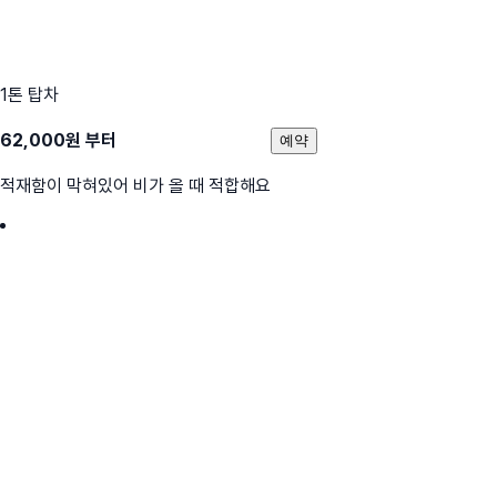
1톤 탑차
62,000
원 부터
예약
적재함이 막혀있어 비가 올 때 적합해요