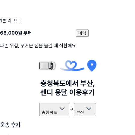
1톤 리프트
68,000
원 부터
예약
파손 위험, 무거운 짐을 옮길 때 적합해요
충청북도
에서
부산
,
센디 용달 이용후기
→
충청북도
부산
운송 후기