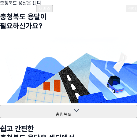
충청북도
용달은 센디
플랜안내
비용안내
비용계산기
고객센터
서비스
센디
충청북도
용달이
필요하신가요?
충청북도
쉽고 간편한