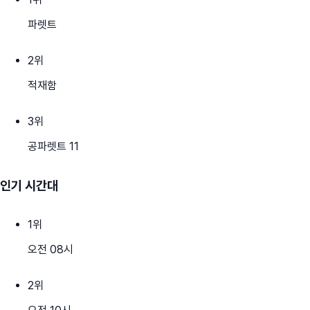
파렛트
2
위
적재함
3
위
공파렛트 11
인기 시간대
1
위
오전 08시
2
위