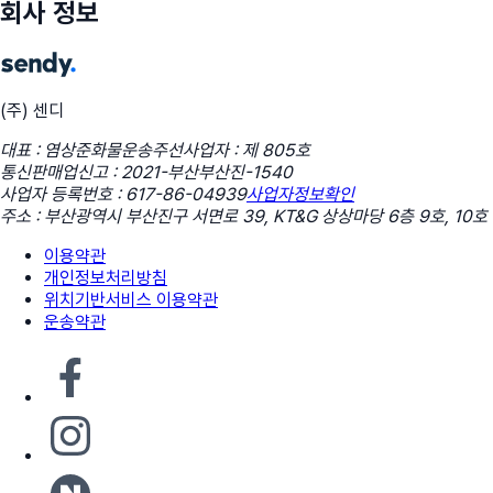
회사 정보
(주) 센디
대표 : 염상준
화물운송주선사업자 : 제 805호
통신판매업신고 : 2021-부산부산진-1540
사업자 등록번호 : 617-86-04939
사업자정보확인
주소 : 부산광역시 부산진구 서면로 39, KT&G 상상마당 6층 9호, 10호
이용약관
개인정보처리방침
위치기반서비스 이용약관
운송약관