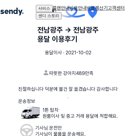
플랜안내
비용안내
비용계산기
고객센터
서비스
센디 스토리
전남광주
→
전남광주
용달 이용후기
용달이사
·
2021-10-02
따뜻한 강아지489
만족
친절하십니다 덕분에 물건 잘 옮겼습니다 감사합니다
운송정보
1톤 탑차
원룸이사 및 중고 거래 용달에 적합해요.
기사님 운전만
기사님이 물품을 운송해요.