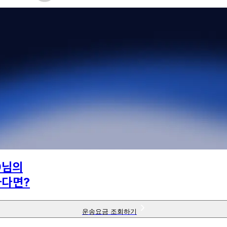
9
님의
하다면?
운송요금 조회하기