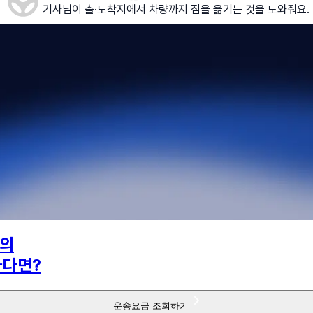
기사님이 출·도착지에서 차량까지 짐을 옮기는 것을 도와줘요.
의
하다면?
운송요금 조회하기