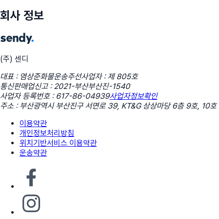
회사 정보
(주) 센디
대표 : 염상준
화물운송주선사업자 : 제 805호
통신판매업신고 : 2021-부산부산진-1540
사업자 등록번호 : 617-86-04939
사업자정보확인
주소 : 부산광역시 부산진구 서면로 39, KT&G 상상마당 6층 9호, 10호
이용약관
개인정보처리방침
위치기반서비스 이용약관
운송약관