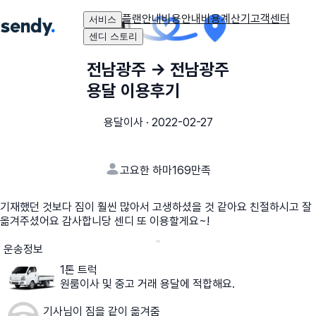
플랜안내
비용안내
비용계산기
고객센터
서비스
센디 스토리
전남광주
→
전남광주
용달 이용후기
용달이사
·
2022-02-27
고요한 하마169
만족
기재했던 것보다 짐이 훨씬 많아서 고생하셨을 것 같아요 친절하시고 잘
옮겨주셨어요 감사합니당 센디 또 이용할게요~!
운송정보
1톤 트럭
원룸이사 및 중고 거래 용달에 적합해요.
기사님이 짐을 같이 옮겨줌