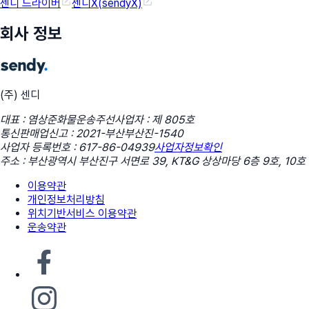
센디 드라이버
센디X(sendyX)
회사 정보
(주) 센디
대표 : 염상준
화물운송주선사업자 : 제 805호
통신판매업신고 : 2021-부산부산진-1540
사업자 등록번호 : 617-86-04939
사업자정보확인
주소 : 부산광역시 부산진구 서면로 39, KT&G 상상마당 6층 9호, 10호
이용약관
개인정보처리방침
위치기반서비스 이용약관
운송약관