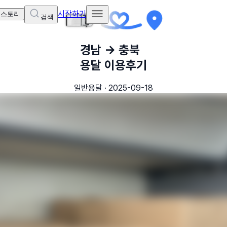
시작하기
 스토리
검색
경남
→
충북
용달 이용후기
일반용달
·
2025-09-18