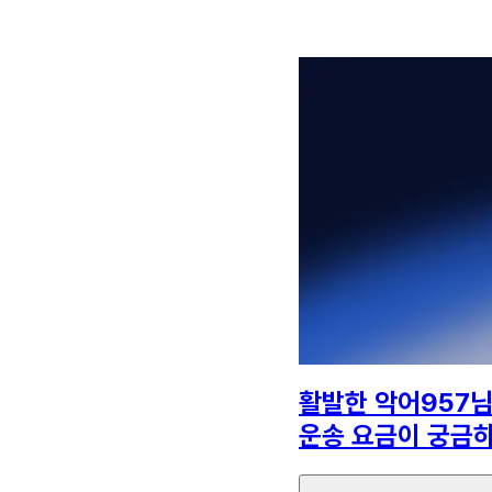
활발한 악어957
운송 요금이 궁금