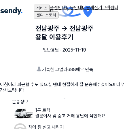
플랜안내
비용안내
비용계산기
고객센터
서비스
센디 스토리
전남광주
→
전남광주
용달 이용후기
일반용달
·
2025-11-19
기특한 코알라688
매우 만족
아침이라 피곤할 수도 있으실 텐데 친절하게 잘 운송해주셨어요!! 너무
감사드립니다
운송정보
1톤 트럭
원룸이사 및 중고 거래 용달에 적합해요.
차에 짐 싣고 내리기