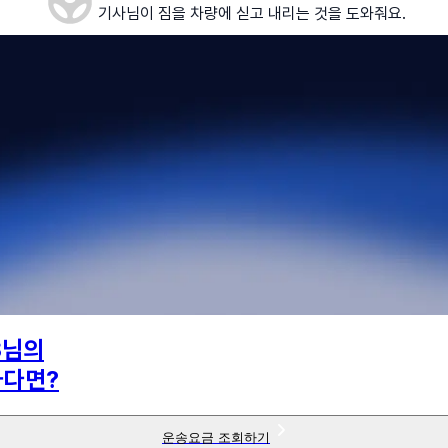
기사님이 짐을 차량에 싣고 내리는 것을 도와줘요.
8
님의
하다면?
운송요금 조회하기