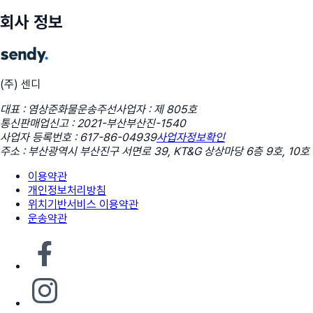
회사 정보
(주) 센디
대표 : 염상준
화물운송주선사업자 : 제 805호
통신판매업신고 : 2021-부산부산진-1540
사업자 등록번호 : 617-86-04939
사업자정보확인
주소 : 부산광역시 부산진구 서면로 39, KT&G 상상마당 6층 9호, 10호
이용약관
개인정보처리방침
위치기반서비스 이용약관
운송약관